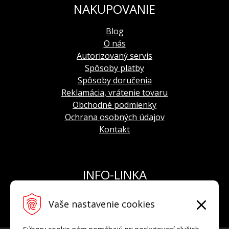
NAKUPOVANIE
Blog
O nás
Autorizovaný servis
Spôsoby platby
Spôsoby doručenia
Reklamácia, vrátenie tovaru
Obchodné podmienky
Ochrana osobných údajov
Kontakt
INFO-LINKA
Tel.: +421 908 924 093
Vaše nastavenie cookies
E-mail:
info@hodinkyvostok.sk