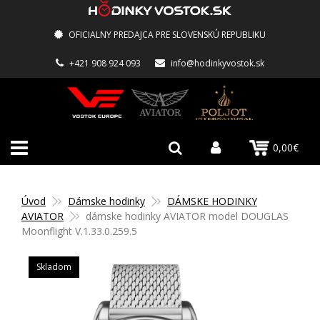
OFICIALNY PREDAJCA PRE SLOVENSKÚ REPUBLIKU
+421 908 924 093
info@hodinkyvostok.sk
0,00€
Úvod
Dámske hodinky
DÁMSKE HODINKY
AVIATOR
dámske hodinky AVIATOR model DOUGLAS
Moonflight V.1.33.0.259.5
Skladom