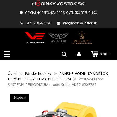
OFICIALNY PREDAJCA PRE SLOVENSKÚ REPUBLIKU
+421 908 924 093
info@hodinkyvostok.sk
0,00€
Úvod
Pánske hodinky
PÁNSKE HODINIKY VOSTOK
EUROPE
SYSTEMA PERIODICUM
Vostok-Europe
SYSTEMA PERIODICUM model Sulfur VK67-650E725
Skladom