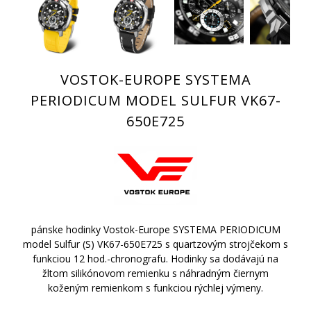
VOSTOK-EUROPE SYSTEMA
PERIODICUM MODEL SULFUR VK67-
650E725
pánske hodinky Vostok-Europe SYSTEMA PERIODICUM
model Sulfur (S) VK67-650E725 s quartzovým strojčekom s
funkciou 12 hod.-chronografu. Hodinky sa dodávajú na
žltom silikónovom remienku s náhradným čiernym
koženým remienkom s funkciou rýchlej výmeny.