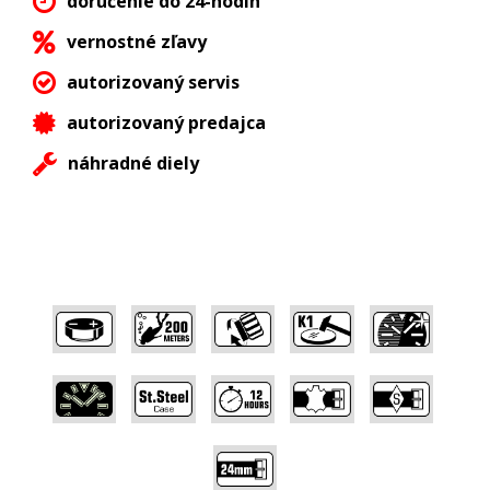
doručenie do 24-hodín
vernostné zľavy
autorizovaný servis
autorizovaný predajca
náhradné diely
,
,
,
,
,
,
,
,
,
,