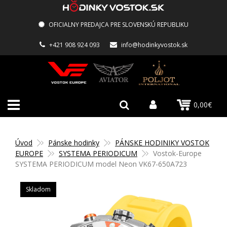
OFICIALNY PREDAJCA PRE SLOVENSKÚ REPUBLIKU
+421 908 924 093
info@hodinkyvostok.sk
0,00€
Úvod
Pánske hodinky
PÁNSKE HODINIKY VOSTOK
EUROPE
SYSTEMA PERIODICUM
Vostok-Europe
SYSTEMA PERIODICUM model Neon VK67-650A723
Skladom