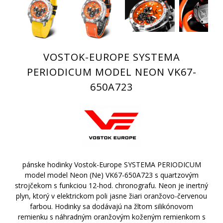
VOSTOK-EUROPE SYSTEMA
PERIODICUM MODEL NEON VK67-
650A723
pánske hodinky Vostok-Europe SYSTEMA PERIODICUM
model model Neon (Ne) VK67-650A723 s quartzovým
strojčekom s funkciou 12-hod. chronografu. Neon je inertný
plyn, ktorý v elektrickom poli jasne žiari oranžovo-červenou
farbou. Hodinky sa dodávajú na žltom silikónovom
remienku s náhradným oranžovým koženým remienkom s