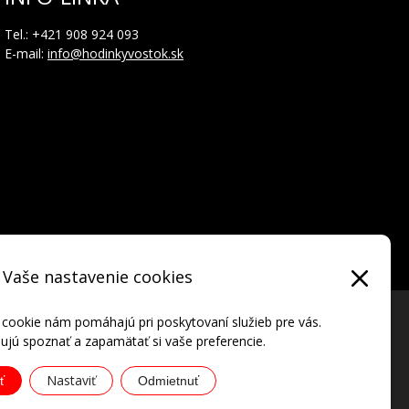
Tel.: +421 908 924 093
E-mail:
info@hodinkyvostok.sk
Vaše nastavenie cookies
 cookie nám pomáhajú pri poskytovaní služieb pre vás.
jú spoznať a zapamätať si vaše preferencie.
Nastaviť
ť
Odmietnuť
adom o skúške vodotesnosti od výrobcu.
ATIONAL • all rights reserved