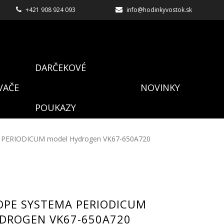
+421 908 924 093
info@hodinkyvostok.sk
DARČEKOVÉ
VAČE
NOVINKY
POUKAZY
 PERIODICUM model Hydrogen VK67-650A720
OPE SYSTEMA PERIODICUM
DROGEN VK67-650A720