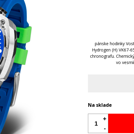
pánske hodinky Vo
Hydrogen (H) VK67-6
chronografu. Chemický
vo vesmí
Na sklade
+
-