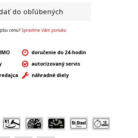
dať do obľúbených
epšiu cenu?
Spravíme Vám ponuku
ARMO
doručenie do 24-hodín
y
autorizovaný servis
redajca
náhradné diely
,
,
,
,
,
,