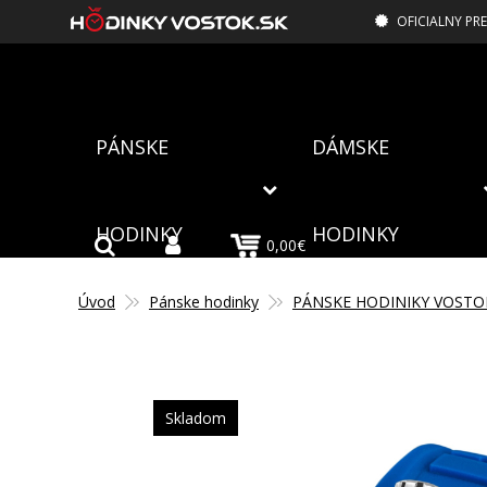
OFICIALNY PR
PÁNSKE
DÁMSKE
HODINKY
HODINKY
0,00€
Úvod
Pánske hodinky
PÁNSKE HODINIKY VOSTO
Skladom