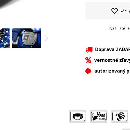
Pri
Našli ste l
Doprava ZAD
vernostné zľav
autorizovaný p
,
,