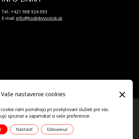
rafu v polohe 9 hod., 1/20 s -ručička chronografu
Tel.: +421 908 924 093
E-mail:
info@hodinkyvostok.sk
Vaše nastavenie cookies
 cookie nám pomáhajú pri poskytovaní služieb pre vás.
jú spoznať a zapamätať si vaše preferencie.
Nastaviť
ť
Odmietnuť
ATIONAL • all rights reserved