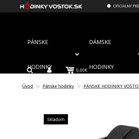
OFICIALNY PR
PÁNSKE
DÁMSKE
HODINKY
HODINKY
0,00€
Úvod
Pánske hodinky
PÁNSKE HODINIKY VOSTO
Skladom