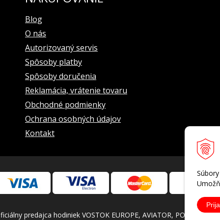
rálna sekundová ručička chronografu, bočná minútová ručička chronog
Blog
O nás
iaci)
Autorizovaný servis
Spôsoby platby
Spôsoby doručenia
Reklamácia, vrátenie tovaru
Obchodné podmienky
Ochrana osobných údajov
Kontakt
Súbory
Umožňu
Prija
iálny predajca hodiniek VOSTOK EUROPE, AVIATOR, POLJOT INTERN