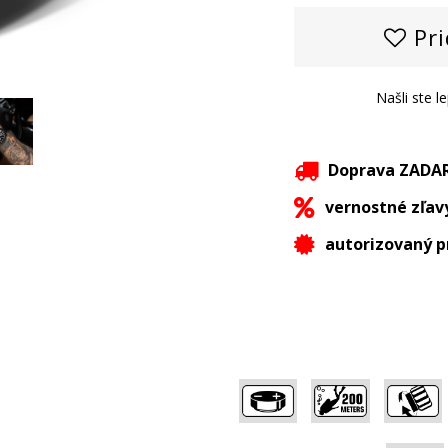
Pri
Našli ste l
Doprava ZAD
vernostné zľav
autorizovaný p
,
,