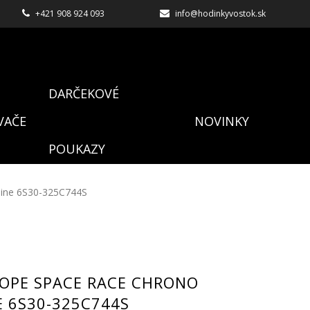
+421 908 924 093
info@hodinkyvostok.sk
DARČEKOVÉ
VAČE
NOVINKY
POUKAZY
line 6S30-325C744S
OPE SPACE RACE CHRONO
E 6S30-325C744S