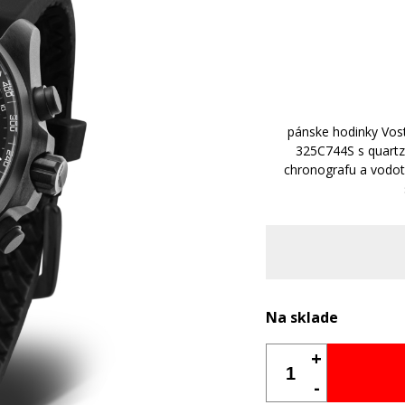
pánske hodinky Vos
325C744S s quartz
chronografu a vodo
Na sklade
+
-