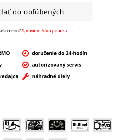
dať do obľúbených
epšiu cenu?
Spravíme Vám ponuku
ARMO
doručenie do 24-hodín
y
autorizovaný servis
redajca
náhradné diely
,
,
,
,
,
,