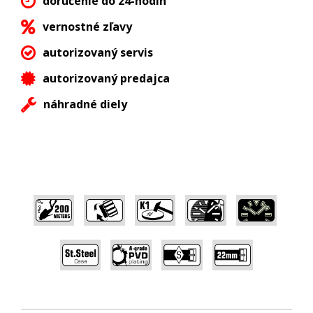
doručenie do 24-hodín
vernostné zľavy
autorizovaný servis
autorizovaný predajca
náhradné diely
,
,
,
,
,
,
,
,