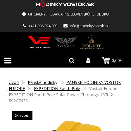
OFICIALNY PREDAJCA PRE SLOVENSKÚ REPUBLIKU
+421 908 924 093
info@hodinkyvostok.sk
0,00€
Úvod
Pánske hodinky
PÁNSKE HODINIKY VOSTOK
EUROPE
EXPEDITION South Pole
Vostok-Europe
EXPEDITION South Pole Solar Power Chronograf VR42-
592C763S
Skladom