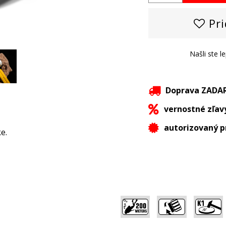
Pri
Našli ste l
Doprava ZAD
vernostné zľav
autorizovaný p
e.
,
,