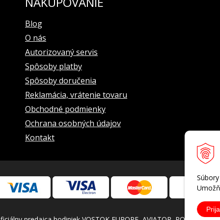
NAKUPOVANIE
Blog
O nás
Autorizovaný servis
v smere hodin. ručičiek (od seba)
Spôsoby platby
______________________
Spôsoby doručenia
Reklamácia, vrátenie tovaru
dová ručička
ka, ukazovateľ 24-hod.času,
afu v polohe 6 hod., minútová ručička chronografu v polohe 9 hod.
Obchodné podmienky
Ochrana osobných údajov
Kontakt
d.
______________________
Súbory
Umožňu
Prija
iálny predajca hodiniek VOSTOK EUROPE, AVIATOR, POLJOT INTERN