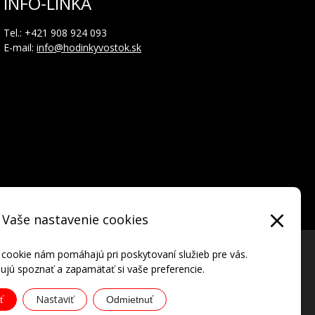
INFO-LINKA
Tel.: +421 908 924 093
E-mail:
info@hodinkyvostok.sk
Vaše nastavenie cookies
 cookie nám pomáhajú pri poskytovaní služieb pre vás.
jú spoznať a zapamätať si vaše preferencie.
Nastaviť
ť
Odmietnuť
ATIONAL • all rights reserved