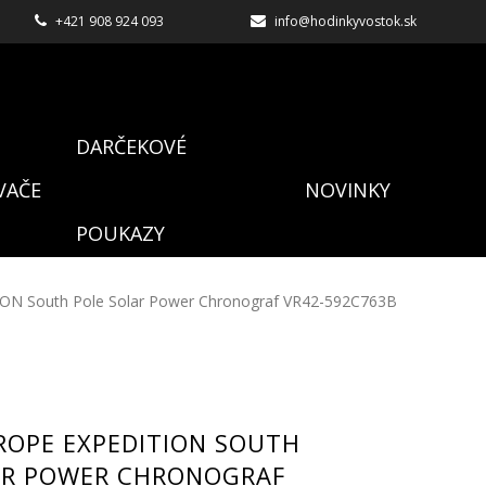
+421 908 924 093
info@hodinkyvostok.sk
DARČEKOVÉ
VAČE
NOVINKY
POUKAZY
ON South Pole Solar Power Chronograf VR42-592C763B
ROPE EXPEDITION SOUTH
AR POWER CHRONOGRAF