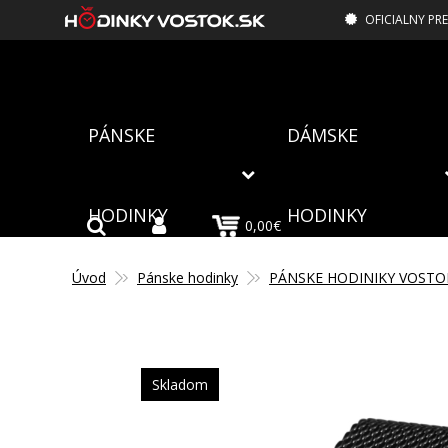
OFICIALNY PR
PÁNSKE
DÁMSKE
HODINKY
HODINKY
0,00€
Úvod
Pánske hodinky
PÁNSKE HODINIKY VOSTO
Skladom