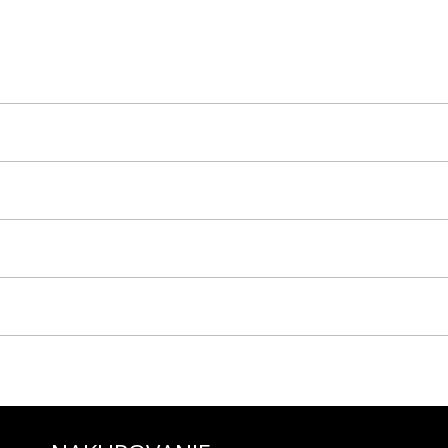
______________________
______________________
_____________________