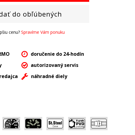
dať do obľúbených
epšiu cenu?
Spravíme Vám ponuku
ARMO
doručenie do 24-hodín
y
autorizovaný servis
redajca
náhradné diely
,
,
,
,
,
,