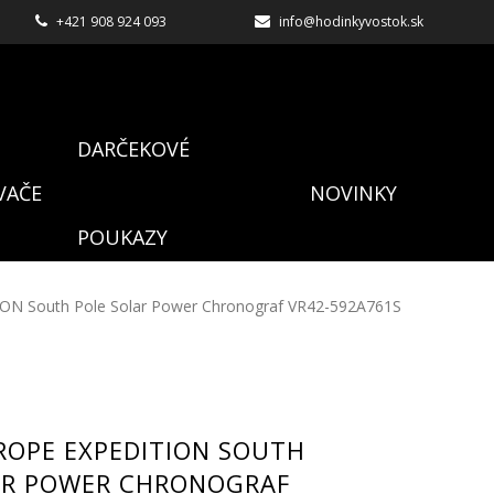
+421 908 924 093
info@hodinkyvostok.sk
DARČEKOVÉ
VAČE
NOVINKY
POUKAZY
ON South Pole Solar Power Chronograf VR42-592A761S
ROPE EXPEDITION SOUTH
AR POWER CHRONOGRAF