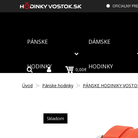
OFICIALNY PR
PÁNSKE
DÁMSKE
HODINKY
HODINKY
0,00€
Úvod
Pánske hodinky
PÁNSKE HODINIKY VOSTO
Skladom