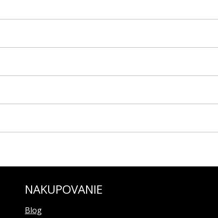
______________________
______________________
_____________________
NAKUPOVANIE
Blog