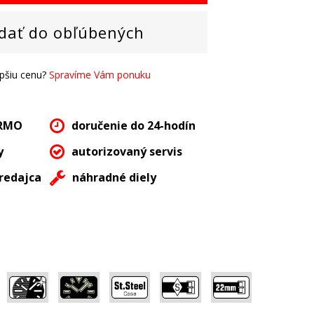
dať do obľúbených
epšiu cenu?
Spravíme Vám ponuku
ARMO
doručenie do 24-hodín
y
autorizovaný servis
redajca
náhradné diely
,
,
,
,
,