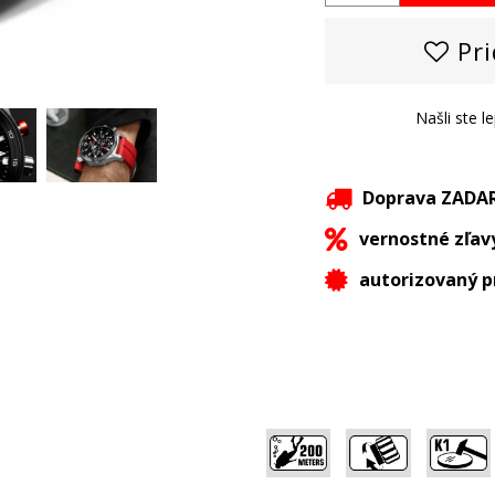
Pri
Našli ste l
Doprava ZAD
vernostné zľav
autorizovaný p
,
,