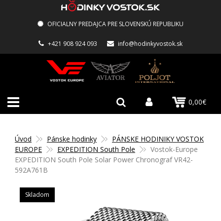
OFICIALNY PREDAJCA PRE SLOVENSKÚ REPUBLIKU
+421 908 924 093
info@hodinkyvostok.sk
0,00€
Úvod
Pánske hodinky
PÁNSKE HODINIKY VOSTOK
EUROPE
EXPEDITION South Pole
Vostok-Europe
EXPEDITION South Pole Solar Power Chronograf VR42-
592A761B
Skladom