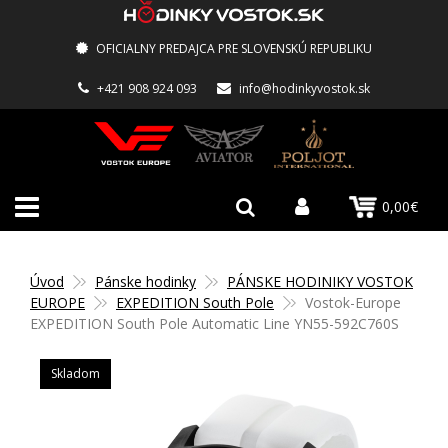
OFICIALNY PREDAJCA PRE SLOVENSKÚ REPUBLIKU
+421 908 924 093
info@hodinkyvostok.sk
0,00€
Úvod
Pánske hodinky
PÁNSKE HODINIKY VOSTOK
EUROPE
EXPEDITION South Pole
Vostok-Europe
EXPEDITION South Pole Automatic Line YN55-592C760S
Skladom