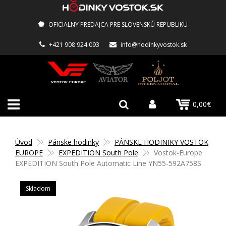
OFICIALNY PREDAJCA PRE SLOVENSKÚ REPUBLIKU
+421 908 924 093
info@hodinkyvostok.sk
0,00€
Úvod
Pánske hodinky
PÁNSKE HODINIKY VOSTOK
EUROPE
EXPEDITION South Pole
Vostok-Europe
EXPEDITION South Pole Automatic Line YN55-592A758S
Skladom