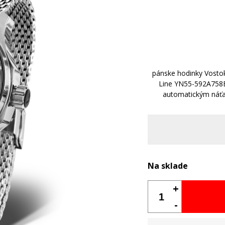
pánske hodinky Vosto
Line YN55-592A758
automatickým náť
Na sklade
+
-