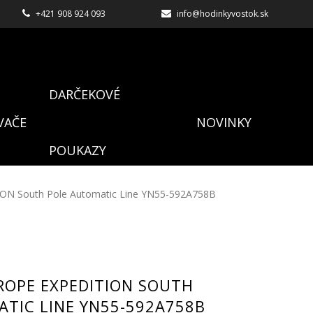
+421 908 924 093
info@hodinkyvostok.sk
DARČEKOVÉ
VAČE
NOVINKY
POUKAZY
ON South Pole Automatic Line YN55-592A758B
ROPE EXPEDITION SOUTH
TIC LINE YN55-592A758B