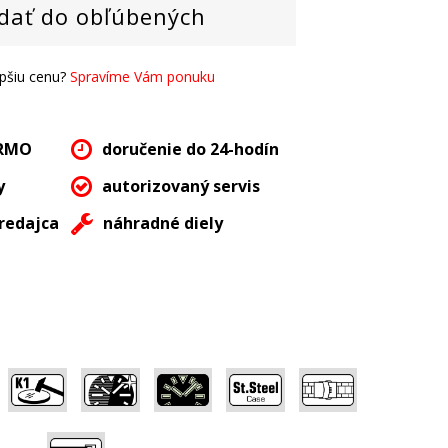
dať do obľúbených
epšiu cenu?
Spravíme Vám ponuku
ARMO
doručenie do 24-hodín
y
autorizovaný servis
redajca
náhradné diely
,
,
,
,
,
,