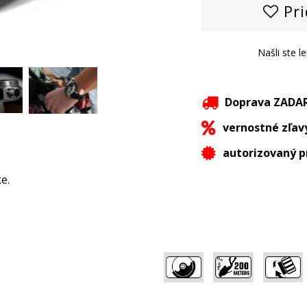
Pri
Našli ste l
Doprava ZAD
vernostné zľav
autorizovaný p
e.
,
,