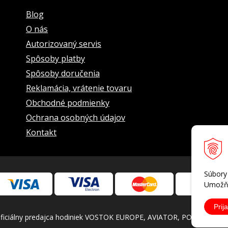
_____________________
Blog
O nás
_____________________
okrytými vrstvou SuperLuminova
Autorizovaný servis
Spôsoby platby
Spôsoby doručenia
Reklamácia, vrátenie tovaru
______________________
Obchodné podmienky
Ochrana osobných údajov
 sekundová ručička
Kontakt
______________________
álneho dovozcu pre Slovensko a dokladom o skúške vodotesnosti od v
Súbory
Umožňu
Prija
iálny predajca hodiniek VOSTOK EUROPE, AVIATOR, POLJOT INTERN