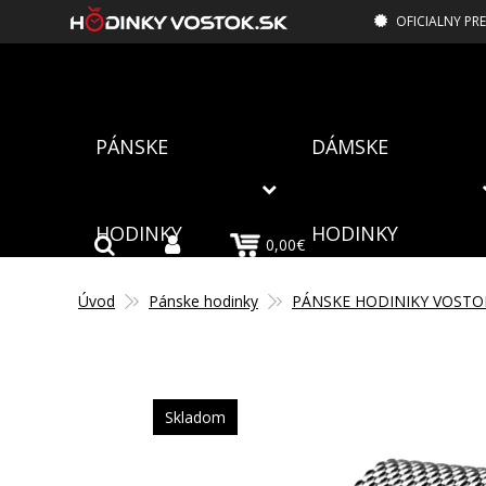
OFICIALNY PR
PÁNSKE
DÁMSKE
HODINKY
HODINKY
0,00€
Úvod
Pánske hodinky
PÁNSKE HODINIKY VOSTO
Skladom