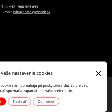
Tel.: +421 908 924 093
E-mail:
info@hodinkyvostok.sk
Vaše nastavenie cookies
ýrobcu.
 cookie nám pomáhajú pri poskytovaní služieb pre vás.
jú spoznať a zapamätať si vaše preferencie.
Nastaviť
ť
Odmietnuť
ATIONAL • all rights reserved