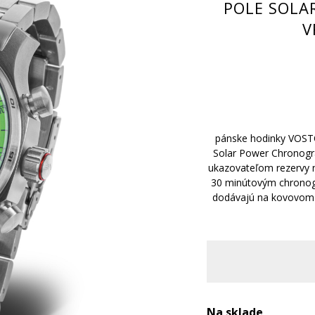
POLE SOLA
V
pánske hodinky VOS
Solar Power Chronogr
ukazovateľom rezervy n
30 minútovým chronog
dodávajú na kovovom
Na sklade