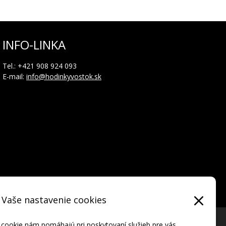
INFO-LINKA
Tel.: +421 908 924 093
E-mail:
info@hodinkyvostok.sk
Vaše nastavenie cookies
okladom o skúške vodotesnosti od výrobcu.
 cookie nám pomáhajú pri poskytovaní služieb pre vás.