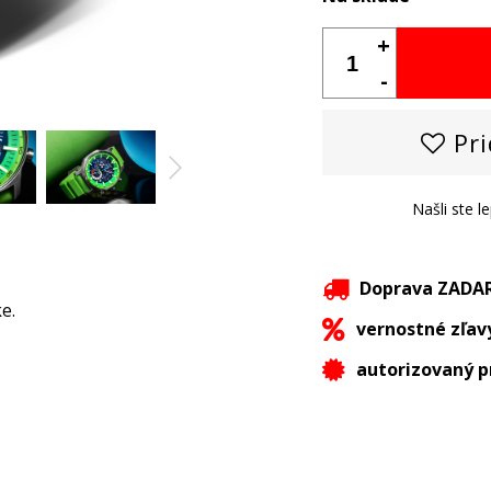
+
-
Pri
Našli ste l
Doprava ZAD
e.
vernostné zľav
autorizovaný p