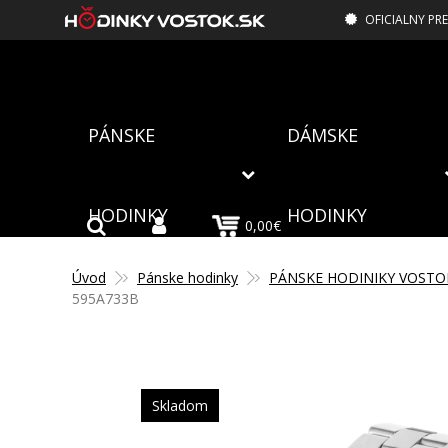
OFICIALNY PR
PÁNSKE
DÁMSKE
HODINKY
HODINKY
0,00€
Úvod
Pánske hodinky
PÁNSKE HODINIKY VOSTO
595A733B
Skladom