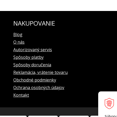
______________________
_____________________
NAKUPOVANIE
Blog
O nás
vrstvou SuperLuminova
Autorizovaný servis
v smere hodin. ručičiek (od seba)
Spôsoby platby
______________________
Spôsoby doručenia
Reklamácia, vrátenie tovaru
 silikónový remienok s funkciou rýchlej výmeny
dová ručička
afu v polohe 6 hod., minútová ručička chronografu v polohe 9 hod.
Obchodné podmienky
Ochrana osobných údajov
Kontakt
d.
______________________
áručnou knižkou s pečiatkou oficiálneho dovozcu pre Slovensko a d
Súbory