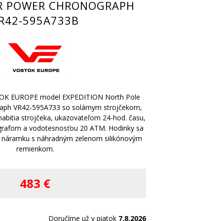
R POWER CHRONOGRAPH
R42-595A733B
TOK EUROPE model EXPEDITION North Pole
aph VR42-595A733 so solárnym strojčekom,
abitia strojčeka, ukazovateľom 24-hod. času,
rafom a vodotesnosťou 20 ATM. Hodinky sa
 náramku s náhradným zelenom silikónovým
remienkom.
483 €
Doručíme už v piatok
7.8.2026