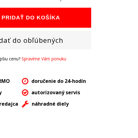
PRIDAŤ DO KOŠÍKA
dať do obľúbených
epšiu cenu?
Spravíme Vám ponuku
ARMO
doručenie do 24-hodín
y
autorizovaný servis
redajca
náhradné diely