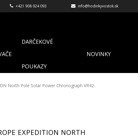
+421 908 924 093
info@hodinkyvostok.sk
DARČEKOVÉ
VAČE
NOVINKY
POUKAZY
ON North Pole Solar Power Chronograph VR42-
ROPE EXPEDITION NORTH