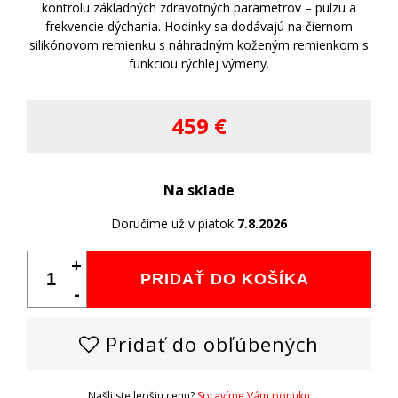
kontrolu základných zdravotných parametrov – pulzu a
frekvencie dýchania. Hodinky sa dodávajú na čiernom
silikónovom remienku s náhradným koženým remienkom s
funkciou rýchlej výmeny.
459 €
Na sklade
Doručíme už v piatok
7.8.2026
+
PRIDAŤ DO KOŠÍKA
-
Pridať do obľúbených
Našli ste lepšiu cenu?
Spravíme Vám ponuku