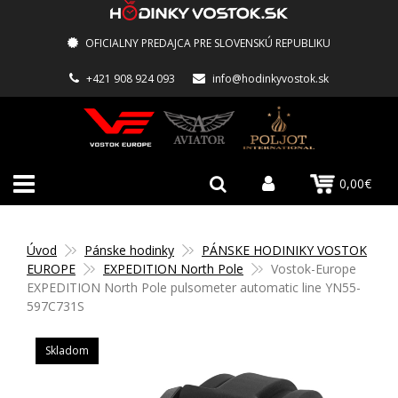
OFICIALNY PREDAJCA PRE SLOVENSKÚ REPUBLIKU
+421 908 924 093
info@hodinkyvostok.sk
0,00€
Úvod
Pánske hodinky
PÁNSKE HODINIKY VOSTOK
EUROPE
EXPEDITION North Pole
Vostok-Europe
EXPEDITION North Pole pulsometer automatic line YN55-
597C731S
Skladom