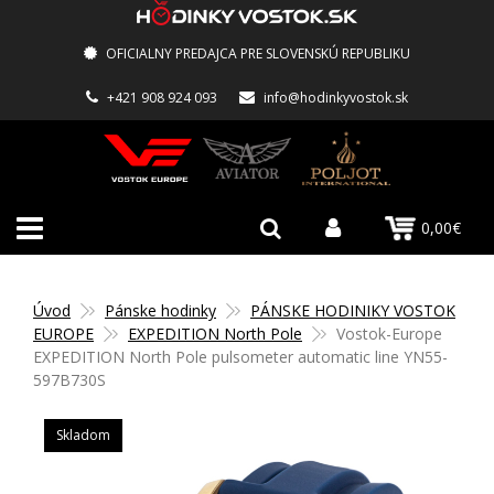
OFICIALNY PREDAJCA PRE SLOVENSKÚ REPUBLIKU
+421 908 924 093
info@hodinkyvostok.sk
0,00€
Úvod
Pánske hodinky
PÁNSKE HODINIKY VOSTOK
EUROPE
EXPEDITION North Pole
Vostok-Europe
EXPEDITION North Pole pulsometer automatic line YN55-
597B730S
Skladom