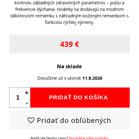
kontrolu základných zdravotných parametrov – pulzu a
frekvencie dýchania. Hodinky sa dodávajú na modrom
silikónovom remienku s náhradným koženým remienkom s
funkciou rýchlej výmeny.
439 €
Na sklade
Doručíme už v utorok
11.8.2026
+
PRIDAŤ DO KOŠÍKA
-
Pridať do obľúbených
Našli ste lepšiu cenu?
Spravíme Vám ponuku