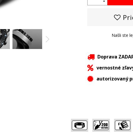
-
Pri
Našli ste l
Doprava ZAD
vernostné zľav
autorizovaný p
,
,