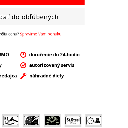
dať do obľúbených
epšiu cenu?
Spravíme Vám ponuku
ARMO
doručenie do 24-hodín
y
autorizovaný servis
redajca
náhradné diely
,
,
,
,
,
,