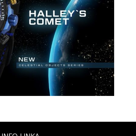
 1/20 s ručička chronografu v polohe 12 hod.)
INFO-LINKA