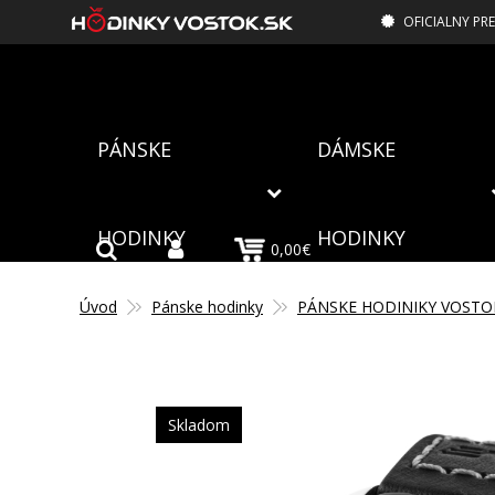
OFICIALNY PR
PÁNSKE
DÁMSKE
HODINKY
HODINKY
0,00€
Úvod
Pánske hodinky
PÁNSKE HODINIKY VOSTO
Skladom