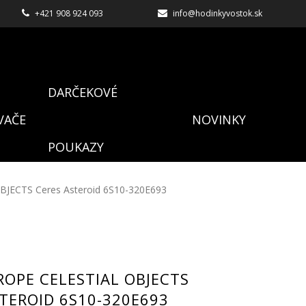
+421 908 924 093
info@hodinkyvostok.sk
DARČEKOVÉ
VAČE
NOVINKY
POUKAZY
BJECTS Ceres Asteroid 6S10-320E693
OPE CELESTIAL OBJECTS
TEROID 6S10-320E693