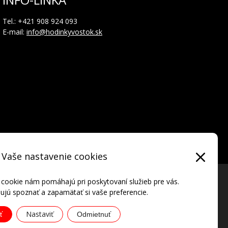
Tel.: +421 908 924 093
E-mail:
info@hodinkyvostok.sk
Vaše nastavenie cookies
 cookie nám pomáhajú pri poskytovaní služieb pre vás.
jú spoznať a zapamätať si vaše preferencie.
Nastaviť
ť
Odmietnuť
ATIONAL • all rights reserved