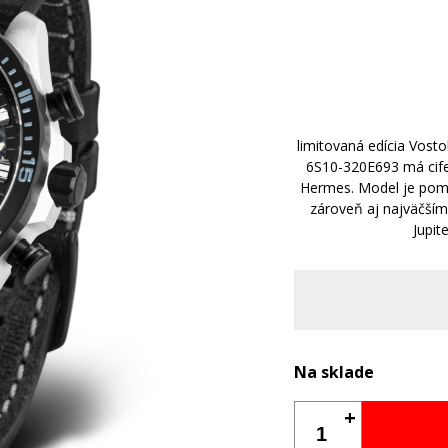
limitovaná edícia Vos
6S10-320E693 má cife
Hermes. Model je pome
zároveň aj najväčší
Jupit
Na sklade
+