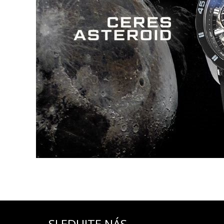
60-minútový chronograf
(centrálna sekundová ručič
kalendár
: jednoduchý s rýchlym nastavením (dni v mes
SLEDUJTE NÁS