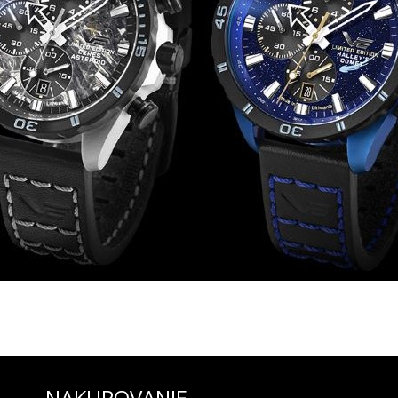
ka chronografu, bočná minútová ručička chronografu v polohe 9 hod. a
iaci)
NAKUPOVANIE