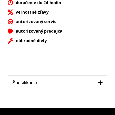
doručenie do 24-hodín
vernostné zľavy
autorizovaný servis
autorizovaný predajca
náhradné diely
Špecifikácia
šrauba na upevnenie remienka pre modelovú radu
ENERGIA model VK61-575C589
materiál:
chirurgická oceľ v čiernej PVD úprave
farba:
čierna so žltým kruhom