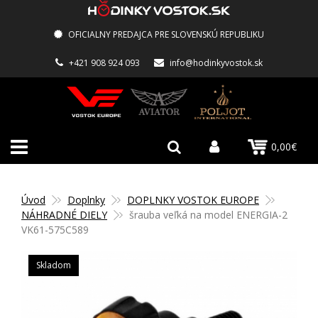
OFICIALNY PREDAJCA PRE SLOVENSKÚ REPUBLIKU
+421 908 924 093
info@hodinkyvostok.sk
0,00€
Úvod
Doplnky
DOPLNKY VOSTOK EUROPE
NÁHRADNÉ DIELY
šrauba veľká na model ENERGIA-2
VK61-575C589
Skladom