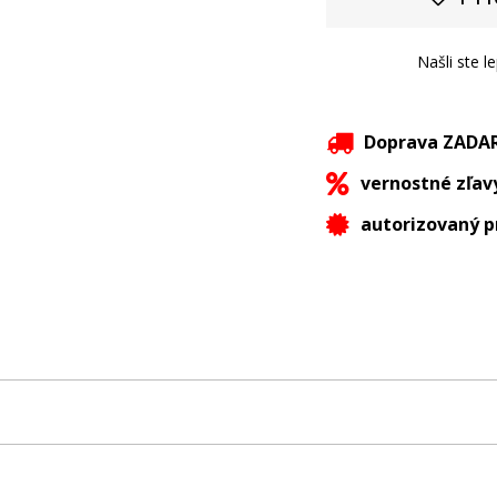
Našli ste l
Doprava ZAD
vernostné zľav
autorizovaný p
ENERGIA model NH35-575O285, NH35-575O286 a YN84-575O540