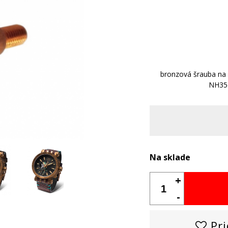
bronzová šrauba na
NH35
Na sklade
+
-
Pri