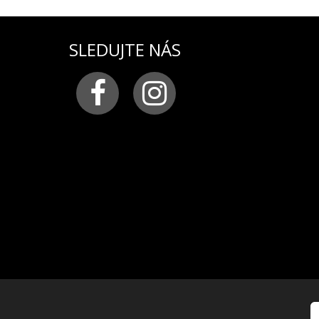
farba:
bronzová
SLEDUJTE NÁS