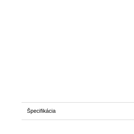
Špecifikácia
šrauba na upevnenie remienka pre modelovú radu 
materiál:
bronz