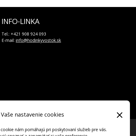
INFO-LINKA
Tel.: +421 908 924 093
E-mail:
info@hodinkyvostok.sk
Vaše nastavenie cookies
 cookie nám pomáhajú pri poskytovaní služieb pre vás.
jú spoznať a zapamätať si vaše preferencie.