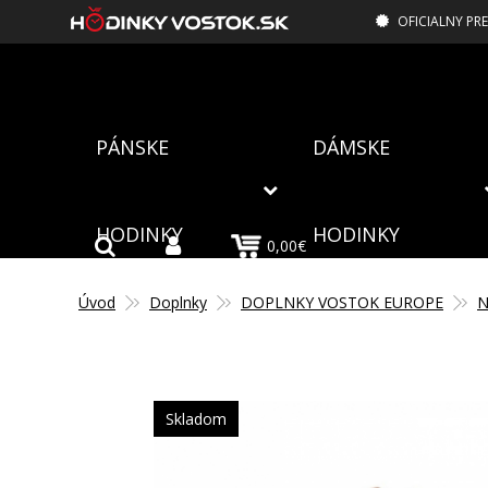
OFICIALNY PR
PÁNSKE
DÁMSKE
HODINKY
HODINKY
0,00€
Úvod
Doplnky
DOPLNKY VOSTOK EUROPE
N
Skladom