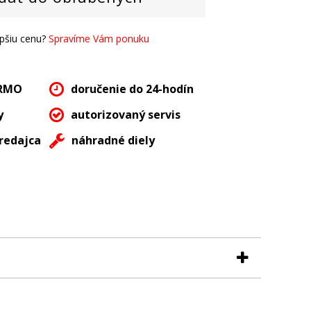
epšiu cenu?
Spravíme Vám ponuku
ARMO
doručenie do 24-hodín
y
autorizovaný servis
redajca
náhradné diely