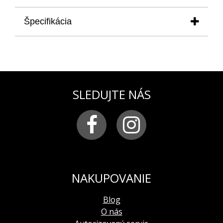
Špecifikácia
produkt
: remienok na dámske hodinky UNDINE
vhodný pre model VK68-515A756S
materiál:
silikón
farba:
tmavomodrá
pracka:
chirurgická oceľ s logom VOSTOK-
SLEDUJTE NÁS
EUROPE
šírka remienka:
20 mm
Remienky sa veľmi jednoducho vymieňajú
vďaka dômyselnému prispôsobeniu v remienku.
Ľahko si ho vymení každá žena a s novým
remienkom jej hodinky budú každý deň vyzerať
inakšie.
NAKUPOVANIE
Blog
O nás