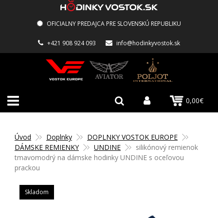
OFICIALNY PREDAJCA PRE SLOVENSKÚ REPUBLIKU
+421 908 924 093
info@hodinkyvostok.sk
0,00€
Úvod
Doplnky
DOPLNKY VOSTOK EUROPE
DÁMSKE REMIENKY
UNDINE
silikónový remienok
tmavomodrý na dámske hodinky UNDINE s oceľovou
prackou
Skladom