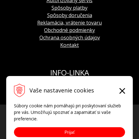
Autorizovaný servis
Spôsoby platby
Spôsoby doručenia
Reklamácia, vrátenie tovaru
Obchodné podmienky
Ochrana osobných údajov
Kontakt
INFO-LINKA
Tel.: +421 908 924 093
Vaše nastavenie cookies
E-mail:
info@hodinkyvostok.sk
Súbory cookie nám pomáhajú pri poskytovaní služieb
pre vás. Umožňujú spoznať a zapamätať si vaše
preferencie.
Prijať