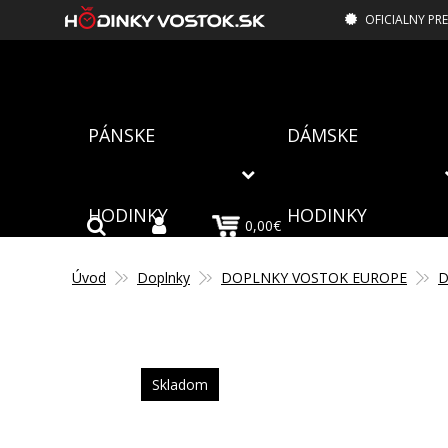
OFICIALNY PR
PÁNSKE
DÁMSKE
HODINKY
HODINKY
0,00€
Úvod
Doplnky
DOPLNKY VOSTOK EUROPE
D
Skladom