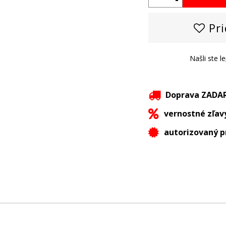
Pri
Našli ste l
Doprava ZAD
vernostné zľav
autorizovaný p