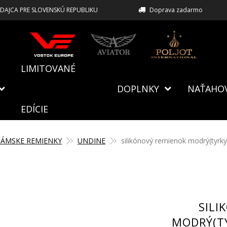
EDAJCA PRE SLOVENSKÚ REPUBLIKU
Doprava zadarmo
LIMITOVANÉ
DOPLNKY
NAŤAHO
EDÍCIE
ÁMSKE REMIENKY
UNDINE
silikónový remienok modrý(tyr
SILI
MODRÝ(T