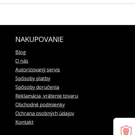
hodný pre model NH35-515A757
NAKUPOVANIE
yselnému prispôsobeniu v remienku. Ľahko si ho vymení každá žen
Blog
O nás
Autorizovaný servis
Spôsoby platby
Spôsoby doručenia
Reklamácia, vrátenie tovaru
Obchodné podmienky
Ochrana osobných údajov
Kontakt