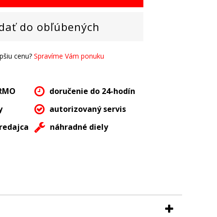
dať do obľúbených
epšiu cenu?
Spravíme Vám ponuku
ARMO
doručenie do 24-hodín
y
autorizovaný servis
redajca
náhradné diely