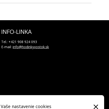
INFO-LINKA
a a s novým remienkom jej hodinky budú každý deň
Tel.: +421 908 924 093
E-mail:
info@hodinkyvostok.sk
Vaše nastavenie cookies