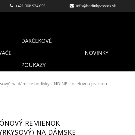
+421 908 924 093
info@hodinkyvostok.sk
DARČEKOVÉ
VAČE
NOVINKY
POUKAZY
kysový) na dámske hodinky UNDINE s oceľovou prackou
KÓNOVÝ REMIENOK
YRKYSOVÝ) NA DÁMSKE