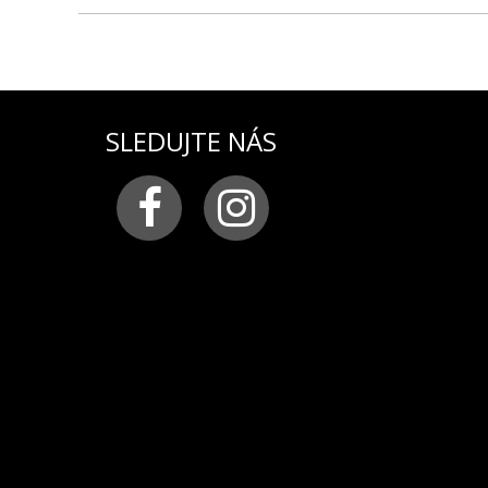
produkt
: remienok na dámske hodinky UNDINE v
materiál:
silikón
farba:
modrá
pracka:
chirurgická oceľ s logom VOSTOK-EUROPE
šírka remienka:
20 mm
SLEDUJTE NÁS
Remienky sa veľmi jednoducho vymieňajú vďaka dôm
vyzerať inakšie.