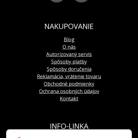
Remienky sa veľmi jednoducho vymieňajú
vďaka dômyselnému prispôsobeniu v remienku.
Ľahko si ho vymení každá žena a s novým
NAKUPOVANIE
remienkom jej hodinky budú každý deň vyzerať
inakšie.
Blog
O nás
Autorizovaný servis
Spôsoby platby
Spôsoby doručenia
Reklamácia, vrátenie tovaru
Obchodné podmienky
Ochrana osobných údajov
Kontakt
INFO-LINKA