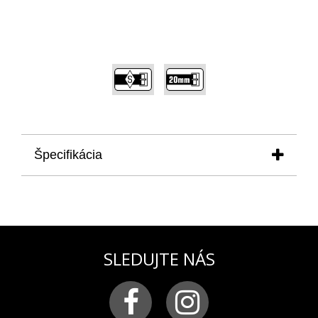
,
Špecifikácia
produkt
: remienok na dámske hodinky VOSTOK
EUROPE modelová rada
UNDINE
pre model VK64-
515B528.
Remienok je vhodný aj pre modelovú
radu Rocket N-1 lady
materiál:
silikón
SLEDUJTE NÁS
farba:
biela
pracka:
chirurgická oceľ v pozlátenej PVD úprave
s logom VOSTOK-EUROPE
šírka remienka:
20 mm