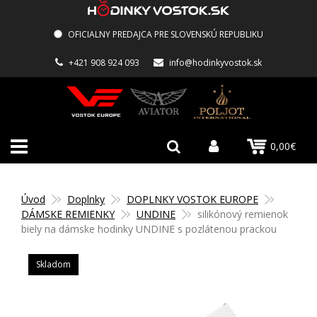
OFICIALNY PREDAJCA PRE SLOVENSKÚ REPUBLIKU
+421 908 924 093
info@hodinkyvostok.sk
0,00€
Úvod
Doplnky
DOPLNKY VOSTOK EUROPE
DÁMSKE REMIENKY
UNDINE
silikónový remienok
biely na dámske hodinky UNDINE s pozlátenou prackou
Skladom