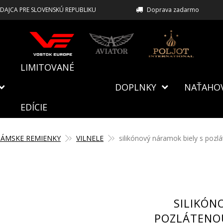
EDAJCA PRE SLOVENSKÚ REPUBLIKU
Doprava zadarmo
LIMITOVANÉ
DOPLNKY
NAŤAHO
EDÍCIE
ÁMSKE REMIENKY
VILNELE
silikónový náramok biely s poz
SILIKÓN
POZLÁTENO