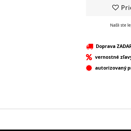
Pri
Našli ste l
Doprava ZAD
vernostné zľav
autorizovaný p