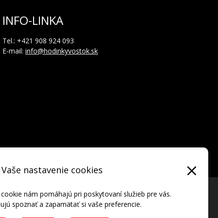
INFO-LINKA
Tel.: +421 908 924 093
E-mail:
info@hodinkyvostok.sk
Vaše nastavenie cookies
 cookie nám pomáhajú pri poskytovaní služieb pre vás.
jú spoznať a zapamätať si vaše preferencie.