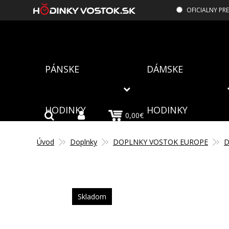
OFICIALNY PR
PÁNSKE
DÁMSKE
HODINKY
HODINKY
0,00€
Úvod
Doplnky
DOPLNKY VOSTOK EUROPE
D
Skladom