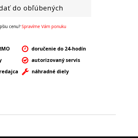
dať do obľúbených
epšiu cenu?
Spravíme Vám ponuku
ARMO
doručenie do 24-hodín
y
autorizovaný servis
redajca
náhradné diely