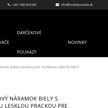
+421 908 924 093
info@hodinkyvostok.sk
DARČEKOVÉ
VAČE
NOVINKY
POUKAZY
látenou lesklou prackou pre modelovú radu VILNELE
OVÝ NÁRAMOK BIELY S
U LESKLOU PRACKOU PRE