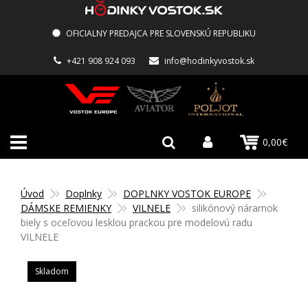
OFICIALNY PREDAJCA PRE SLOVENSKÚ REPUBLIKU
+421 908 924 093
info@hodinkyvostok.sk
0,00€
Úvod
Doplnky
DOPLNKY VOSTOK EUROPE
DÁMSKE REMIENKY
VILNELE
silikónový náramok
biely s oceľovou lesklou prackou pre modelovú radu
VILNELE
Skladom