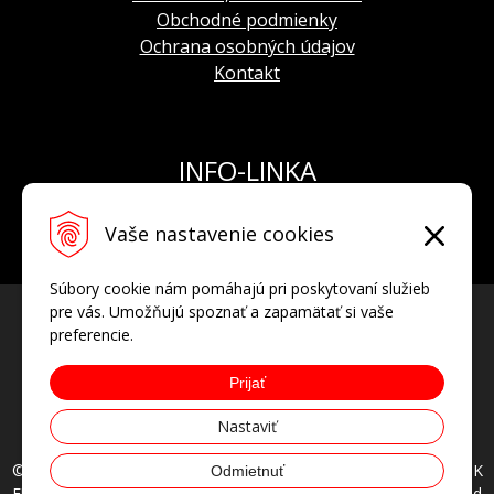
Obchodné podmienky
Ochrana osobných údajov
Kontakt
INFO-LINKA
Tel.: +421 908 924 093
Vaše nastavenie cookies
E-mail:
info@hodinkyvostok.sk
Súbory cookie nám pomáhajú pri poskytovaní služieb
pre vás. Umožňujú spoznať a zapamätať si vaše
preferencie.
Prijať
Nastaviť
© 2026 HODINKYVOSTOK.SK oficiálny predajca hodiniek VOSTOK
Odmietnuť
EUROPE, AVIATOR, POLJOT INTERNATIONAL • all rights reserved