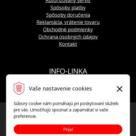
Autorizovaný servis
Spôsoby platby
Spôsoby doručenia
Reklamácia, vrátenie tovaru
Obchodné podmienky
Ochrana osobných údajov
Kontakt
INFO-LINKA
Tel.: +421 908 924 093
Vaše nastavenie cookies
E-mail:
info@hodinkyvostok.sk
Súbory cookie nám pomáhajú pri poskytovaní služieb
pre vás. Umožňujú spoznať a zapamätať si vaše
preferencie.
Prijať