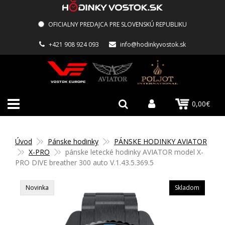
OFICIALNY PREDAJCA PRE SLOVENSKÚ REPUBLIKU
+421 908 924 093
info@hodinkyvostok.sk
0,00€
Úvod
Pánske hodinky
PÁNSKE HODINKY AVIATOR
X-PRO
pánske letecké hodinky AVIATOR model X-
PRO DIVE breather 300 auto V.1.43.5.369.5
Novinka
Skladom