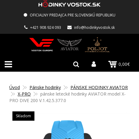
OFICIALNY PREDAJCA PRE SLOVENSKÚ REPUBLIKU
+421 908 924 093
info@hodinkyvostok.sk
0,00€
Úvod
Pánske hodinky
PÁNSKE HODINKY AVIATOR
X-PRO
pánske letecké hodinky AVIATOR model X-
PRO DIVE 200 V.1.42.5.377.0
Skladom