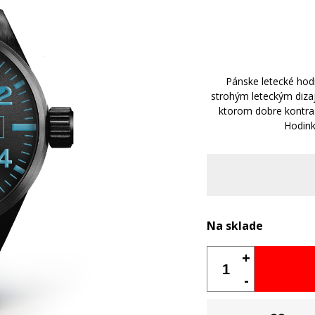
Pánske letecké ho
strohým leteckým diza
ktorom dobre kontrast
Hodink
Na sklade
+
-