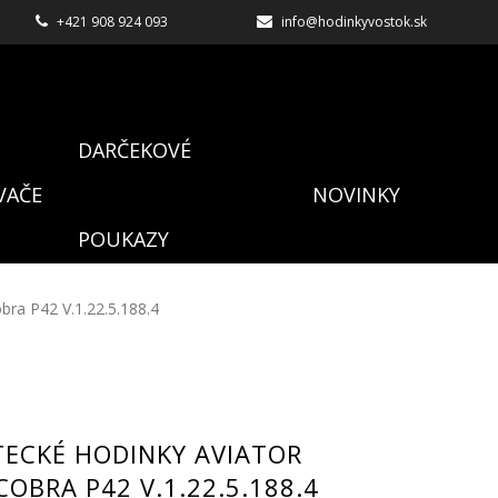
+421 908 924 093
info@hodinkyvostok.sk
DARČEKOVÉ
VAČE
NOVINKY
POUKAZY
ra P42 V.1.22.5.188.4
TECKÉ HODINKY AVIATOR
OBRA P42 V.1.22.5.188.4