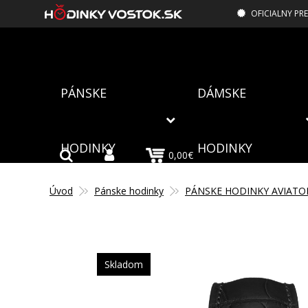
OFICIALNY PR
PÁNSKE
DÁMSKE
HODINKY
HODINKY
0,00€
Úvod
Pánske hodinky
PÁNSKE HODINKY AVIATO
Skladom