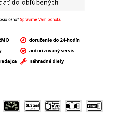
dať do obľúbených
epšiu cenu?
Spravíme Vám ponuku
ARMO
doručenie do 24-hodín
y
autorizovaný servis
redajca
náhradné diely
,
,
,
,
,