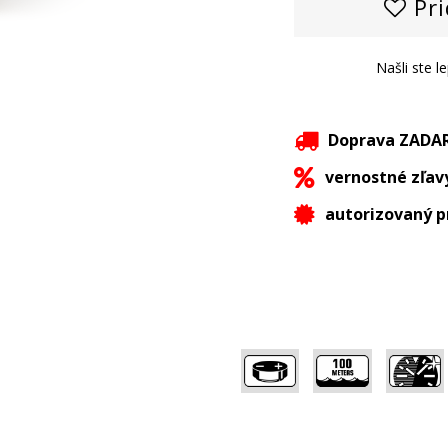
Pri
Našli ste l
Doprava ZAD
vernostné zľav
autorizovaný p
,
,