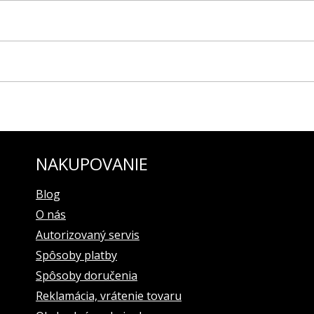
A 519
aniu
NAKUPOVANIE
Blog
O nás
Autorizovaný servis
Spôsoby platby
Spôsoby doručenia
Reklamácia, vrátenie tovaru