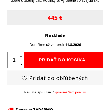
dobre čitateľný čas. Hodinky sú vyrobené vo Švajčiarsku
445 €
Na sklade
Doručíme už v utorok
11.8.2026
+
PRIDAŤ DO KOŠÍKA
-
Pridať do obľúbených
Našli ste lepšiu cenu?
Spravíme Vám ponuku
Doprava ZADARMO