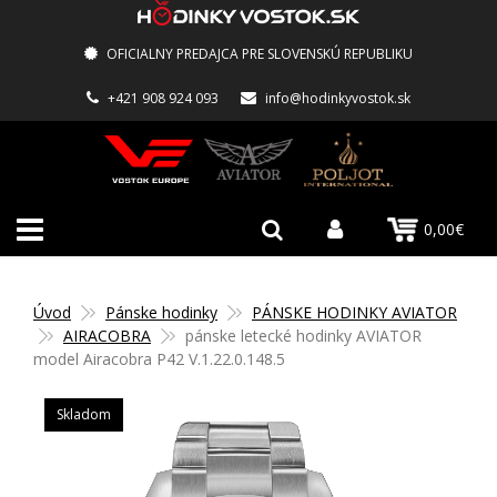
OFICIALNY PREDAJCA PRE SLOVENSKÚ REPUBLIKU
+421 908 924 093
info@hodinkyvostok.sk
0,00€
Úvod
Pánske hodinky
PÁNSKE HODINKY AVIATOR
AIRACOBRA
pánske letecké hodinky AVIATOR
model Airacobra P42 V.1.22.0.148.5
Skladom