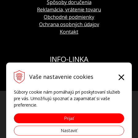
Spôsoby doručenia
Reklamácia, vrátenie tovaru
Obchodné podmienky
Ochrana osobných údajov
Kontakt
INFO-LINKA
Tel.: +421 908 924 093
Vaše nastavenie cookies
E-mail:
info@hodinkyvostok.sk
Súbory cookie nám pomáhajú pri poskytovaní služieb
pre vás. Umožňujú spoznať a zapamätať si vaše
preferencie.
Prijať
Nastaviť