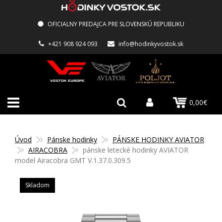
OFICIALNY PREDAJCA PRE SLOVENSKÚ REPUBLIKU
+421 908 924 093
info@hodinkyvostok.sk
0,00€
Úvod
Pánske hodinky
PÁNSKE HODINKY AVIATOR
AIRACOBRA
pánske letecké hodinky AVIATOR
model Airacobra GMT V.1.37.0.309.5
Skladom