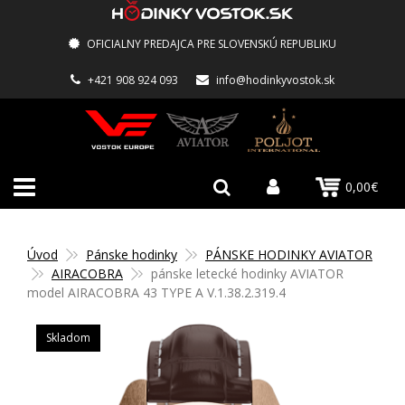
OFICIALNY PREDAJCA PRE SLOVENSKÚ REPUBLIKU
+421 908 924 093
info@hodinkyvostok.sk
0,00€
Úvod
Pánske hodinky
PÁNSKE HODINKY AVIATOR
AIRACOBRA
pánske letecké hodinky AVIATOR
model AIRACOBRA 43 TYPE A V.1.38.2.319.4
Skladom