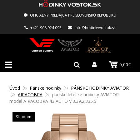
OFICIALNY PREDAJCA PRE SLOVENSKÚ REPUBLIKU
+421 908 924 093
info@hodinkyvostok.sk
0,00€
Úvod
Pánske hodinky
PÁNSKE HODINKY AVIATOR
AIRACOBRA
pánske letecké hodinky AVIATOR
model AIRACOBRA 43 AUTO V.3.39.2.335.5
Skladom