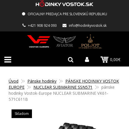
OFICIALNY PREDAJCA PRE SLOVENSKÚ REPUBLIKU
+421 908 924 093
info@hodinkyvostok.sk
0,00€
Úvod
Pánske hodinky
PÁNSKE HODINIKY VOSTOK
EUROPE
NUCLEAR SUBMARINE SSN571
pánske
hodinky Vostok-Europe NUCLEAR SUBMARINE VK61-
571C611B
Skladom