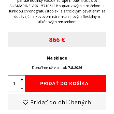
pánske hodinky Vostok-Europe model NUCLEAR
SUBMARINE VK61-571C611B s quartzovým strojčekom s
funkciou chronografu (stopiek) a s tríciovým osvetlením sa
dodávajú na kovovom náramku s novým flexibilným
silikónovým remienkom
866 €
Na sklade
Doručíme už v piatok
7.8.2026
+
PRIDAŤ DO KOŠÍKA
-
Pridať do obľúbených