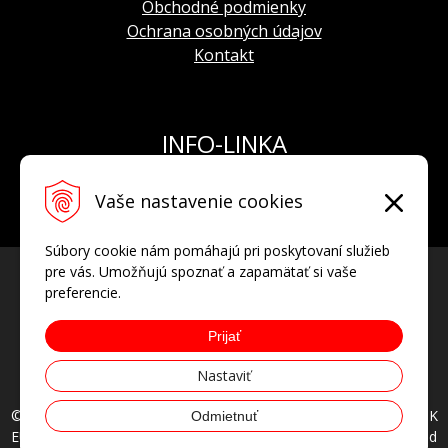
Obchodné podmienky
Ochrana osobných údajov
Kontakt
INFO-LINKA
Tel.: +421 908 924 093
Vaše nastavenie cookies
E-mail:
info@hodinkyvostok.sk
Súbory cookie nám pomáhajú pri poskytovaní služieb
pre vás. Umožňujú spoznať a zapamätať si vaše
preferencie.
Prijať
Nastaviť
© 2026 HODINKYVOSTOK.SK oficiálny predajca hodiniek VOSTOK
Odmietnuť
EUROPE, AVIATOR, POLJOT INTERNATIONAL • all rights reserved