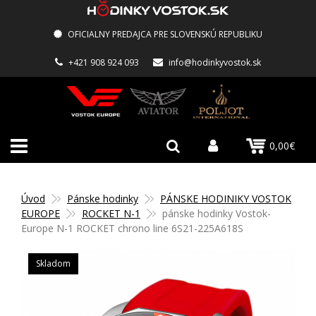
OFICIALNY PREDAJCA PRE SLOVENSKÚ REPUBLIKU
+421 908 924 093
info@hodinkyvostok.sk
0,00€
Úvod
Pánske hodinky
PÁNSKE HODINIKY VOSTOK
EUROPE
ROCKET N-1
pánske hodinky Vostok-
Europe N-1 ROCKET chrono line 6S21-225A618S
Skladom