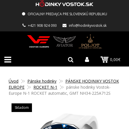
OFICIALNY PREDAJCA PRE SLOVENSKÚ REPUBLIKU
+421 908 924 093
info@hodinkyvostok.sk
0,00€
Úvod
Pánske hodinky
PÁNSKE HODINIKY VOSTOK
EUROPE
ROCKET N-1
pánske hodinky Vostok-
Europe N-1 ROCKET automatic, GMT NH34-225A712S
Skladom