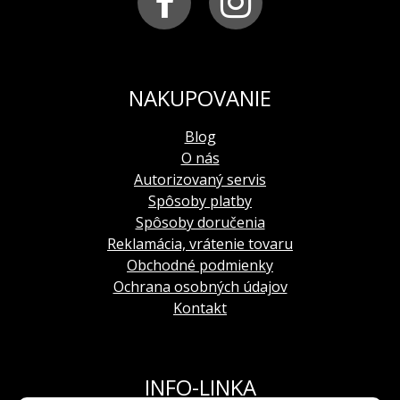
3. poloha - nastavenie času
Slovensko
kalendár
– jednoduchý s rýchlym nastavením
funkcie:
Indikácia času (centrálna hodinová,
minútová a sekundová ručička)
indikácia 24-hodinového času a GMT
NAKUPOVANIE
(centrálna 2. hodinová ručička)
Blog
uloženie zotrvačky
: nárazuvzdorné
O nás
Autorizovaný servis
Spôsoby platby
Spôsoby doručenia
Reklamácia, vrátenie tovaru
Obchodné podmienky
Ochrana osobných údajov
Kontakt
INFO-LINKA