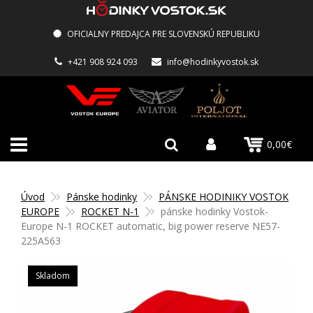
OFICIALNY PREDAJCA PRE SLOVENSKÚ REPUBLIKU
+421 908 924 093
info@hodinkyvostok.sk
0,00€
Úvod
Pánske hodinky
PÁNSKE HODINIKY VOSTOK
EUROPE
ROCKET N-1
pánske hodinky Vostok-
Europe N-1 ROCKET automatic, big power reserve NE57-
225A563
Skladom