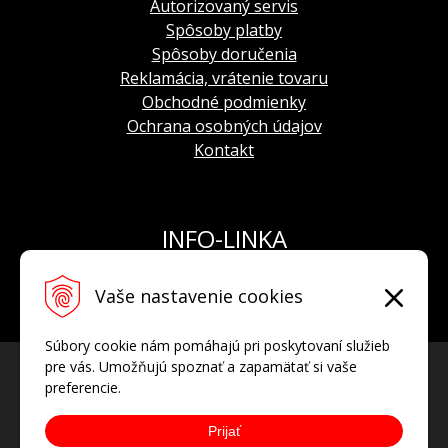
indikácia dátumu
Autorizovaný servis
uloženie zotrvačky
: nárazuvzdorné
Spôsoby platby
Spôsoby doručenia
Reklamácia, vrátenie tovaru
Obchodné podmienky
Ochrana osobných údajov
Kontakt
INFO-LINKA
Tel.: +421 908 924 093
Vaše nastavenie cookies
E-mail:
info@hodinkyvostok.sk
Súbory cookie nám pomáhajú pri poskytovaní služieb
pre vás. Umožňujú spoznať a zapamätať si vaše
preferencie.
Prijať