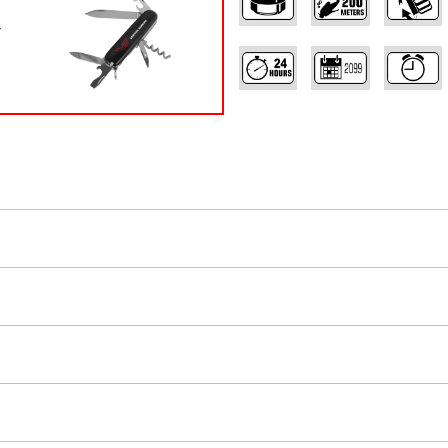
Ý
,
,
prave