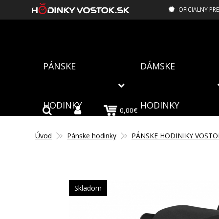
OFICIALNY PR
PÁNSKE
DÁMSKE
HODINKY
HODINKY
0,00€
Úvod
Pánske hodinky
PÁNSKE HODINIKY VOSTO
Skladom