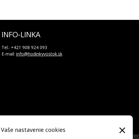
ový ventil
neho dovozcu pre Slovensko a dokladom o skúške
INFO-LINKA
Tel.: +421 908 924 093
rozdelená do 3 sektorov: v polohe 0-36 min. je sektor dní
E-mail:
info@hodinkyvostok.sk
okom).
 (so šipkou) merajú čas v režime chronografu
Vaše nastavenie cookies