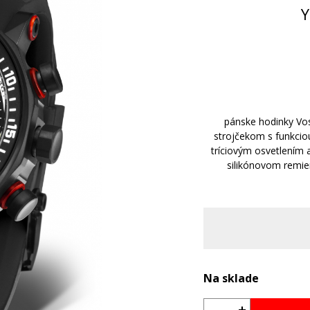
pánske hodinky Vo
strojčekom s funkcio
tríciovým osvetlením 
silikónovom remi
Na sklade
+