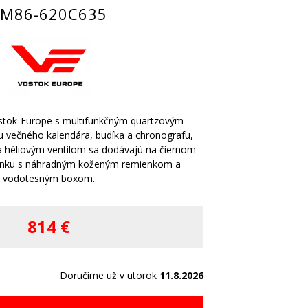
YM86-620C635
stok-Europe s multifunkčným quartzovým
u večného kalendára, budíka a chronografu,
a héliovým ventilom sa dodávajú na čiernom
enku s náhradným koženým remienkom a
vodotesným boxom.
814 €
Doručíme už v utorok
11.8.2026