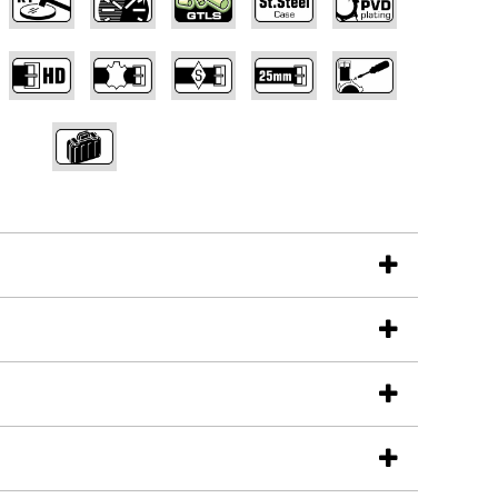
,
,
,
,
,
,