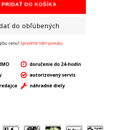
PRIDAŤ DO KOŠÍKA
dať do obľúbených
epšiu cenu?
Spravíme Vám ponuku
ARMO
doručenie do 24-hodín
y
autorizovaný servis
redajca
náhradné diely
,
,
,
,
,
,