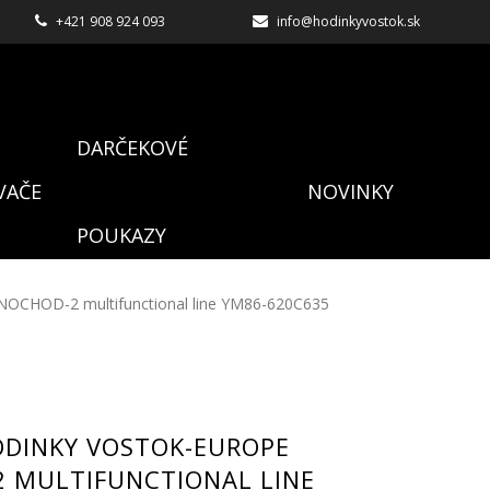
+421 908 924 093
info@hodinkyvostok.sk
DARČEKOVÉ
VAČE
NOVINKY
POUKAZY
NOCHOD-2 multifunctional line YM86-620C635
ODINKY VOSTOK-EUROPE
 MULTIFUNCTIONAL LINE