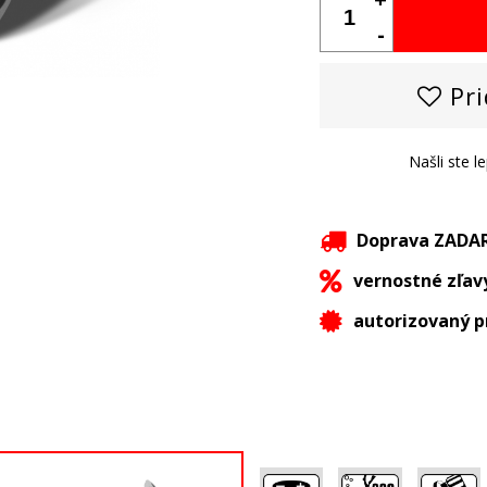
-
Pri
Našli ste l
Doprava ZAD
vernostné zľav
autorizovaný p
,
,