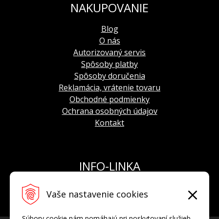
NAKUPOVANIE
Blog
O nás
Autorizovaný servis
Spôsoby platby
Spôsoby doručenia
Reklamácia, vrátenie tovaru
Obchodné podmienky
Ochrana osobných údajov
Kontakt
INFO-LINKA
Tel.: +421 908 924 093
Vaše nastavenie cookies
E-mail:
info@hodinkyvostok.sk
Súbory cookie nám pomáhajú pri poskytovaní služieb