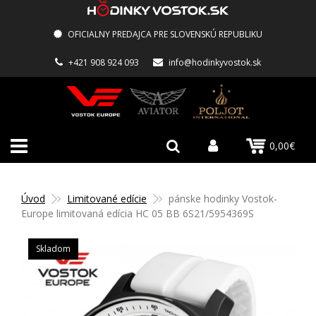
OFICIALNY PREDAJCA PRE SLOVENSKÚ REPUBLIKU
+421 908 924 093
info@hodinkyvostok.sk
0,00€
Úvod
Limitované edície
pánske hodinky Vostok-
Europe limitovaná edícia HC 05 BB 6S21/5954369S
Skladom