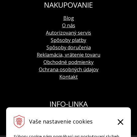
NAKUPOVANIE
ručička chronografu a bočná minútová ručička
chronografu v polohe 9 hod.)
Blog
indikácia 24-hod. času
(bočný cifernik v polohe 3
O nás
hod.)
Autorizovaný servis
indikácia dátumu
(
dátumovka v polohe 6 hod.)
strojček nemá centrálnu ani bočnú sekundovú
Spôsoby platby
ručičku
Spôsoby doručenia
Reklamácia, vrátenie tovaru
Obchodné podmienky
Ochrana osobných údajov
Kontakt
INFO-LINKA
Tel.: +421 908 924 093
Vaše nastavenie cookies
E-mail:
info@hodinkyvostok.sk
Súbory cookie nám pomáhajú pri poskytovaní služieb