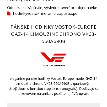
Odmeraj si zápästie, výsledok uveď pri objednávke.
hodinkyvostok-meranie-zapastia.pdf
PÁNSKE HODINKY VOSTOK-EUROPE
GAZ-14 LIMOUZINE CHRONO VK63-
560A690B
elegantné pánske hodinky Vostok-Europe model GAZ-14
Limouzine chrono VK63-560A690B s quartzovým
strojčekom s funkciou stopiek (chronografu). Dodávajú sa
na kovovom náramku v pozlátenej PVD úprave.