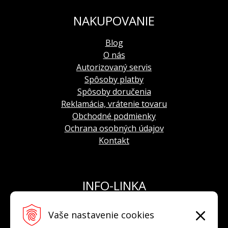
hod.)
indikácia dátumu
(
dátumovka v polohe 6 hod.)
NAKUPOVANIE
Blog
O nás
Autorizovaný servis
Spôsoby platby
Spôsoby doručenia
Reklamácia, vrátenie tovaru
Obchodné podmienky
Ochrana osobných údajov
Kontakt
INFO-LINKA
Tel.: +421 908 924 093
Vaše nastavenie cookies
E-mail:
info@hodinkyvostok.sk