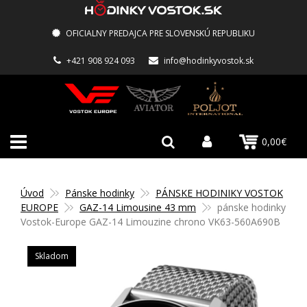
OFICIALNY PREDAJCA PRE SLOVENSKÚ REPUBLIKU
+421 908 924 093
info@hodinkyvostok.sk
0,00€
Úvod
Pánske hodinky
PÁNSKE HODINIKY VOSTOK
EUROPE
GAZ-14 Limousine 43 mm
pánske hodinky
Vostok-Europe GAZ-14 Limouzine chrono VK63-560A690B
Skladom