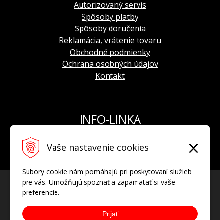
Autorizovaný servis
Spôsoby platby
Spôsoby doručenia
Reklamácia, vrátenie tovaru
Obchodné podmienky
Ochrana osobných údajov
Kontakt
INFO-LINKA
Tel.: +421 908 924 093
Vaše nastavenie cookies
E-mail:
info@hodinkyvostok.sk
Súbory cookie nám pomáhajú pri poskytovaní služieb
pre vás. Umožňujú spoznať a zapamätať si vaše
preferencie.
Prijať