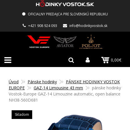
OFICIALNY PREDAJCA PRE SLOVENSKÚ REPUBLIKU
+421 908 924 093
info@hodinkyvostok.sk
0,00€
Úvod
Pánske hodinky
PÁNSKE HODINIKY VOSTOK
EUROPE
GAZ-14 Limousine 43 mm
pánske hodinky
Vostok-Europe GAZ-14 Limouzine automatic, open balance
NH38-560D681
Skladom