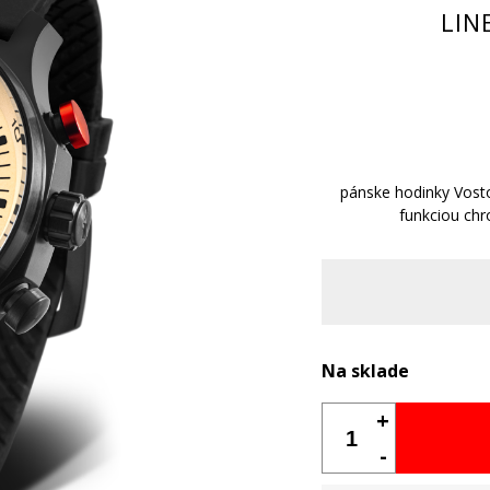
LIN
pánske hodinky Vost
funkciou ch
Na sklade
+
-