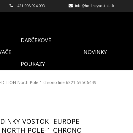
+421 908 924 093
info@hodinkyvostok.sk
DARČEKOVÉ
VAČE
NOVINKY
POUKAZY
EDITION North Pole-1 chrono line 6S21-595C644S
DINKY VOSTOK- EUROPE
N NORTH POLE-1 CHRONO