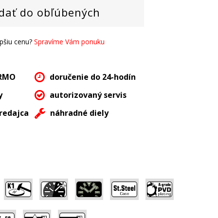
dať do obľúbených
epšiu cenu?
Spravíme Vám ponuku
ARMO
doručenie do 24-hodín
y
autorizovaný servis
redajca
náhradné diely
,
,
,
,
,
,
,
,