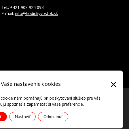
Tel.: +421 908 924 093
E-mail:
info@hodinkyvostok.sk
Vaše nastavenie cookies
 cookie nám pomáhajú pri poskytovaní služieb pre vás.
jú spoznať a zapamätať si vaše preferencie.
Nastaviť
ť
Odmietnuť
ATIONAL • all rights reserved