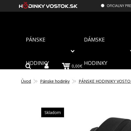
OFICIALNY PR
PÁNSKE
DÁMSKE
HODINKY
HODINKY
0,00€
Úvod
Pánske hodinky
PÁNSKE HODINIKY VOSTO
Skladom