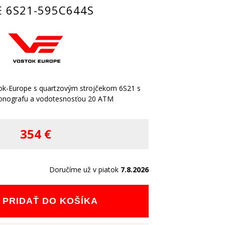
E 6S21-595C644S
ok-Europe s quartzovým strojčekom 6S21 s
ronografu a vodotesnosťou 20 ATM
354 €
Doručíme už v piatok
7.8.2026
PRIDAŤ DO KOŠÍKA