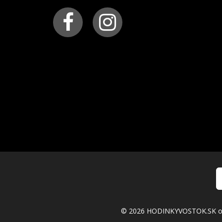
kalendár
: jednoduchý s rýchlym nastavením (dni v mes
© 2026 HODINKYVOSTOK.SK ofic