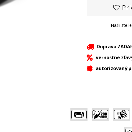
Pri
Našli ste l
Doprava ZAD
vernostné zľav
autorizovaný p
,
,