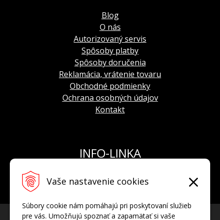
Blog
O nás
Autorizovaný servis
Spôsoby platby
Spôsoby doručenia
Reklamácia, vrátenie tovaru
Obchodné podmienky
Ochrana osobných údajov
Kontakt
INFO-LINKA
Tel.: +421 908 924 093
Vaše nastavenie cookies
E-mail:
info@hodinkyvostok.sk
Súbory cookie nám pomáhajú pri poskytovaní služieb
pre vás. Umožňujú spoznať a zapamätať si vaše