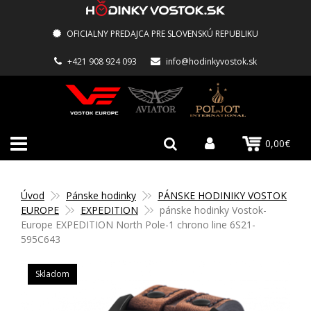
OFICIALNY PREDAJCA PRE SLOVENSKÚ REPUBLIKU
+421 908 924 093
info@hodinkyvostok.sk
0,00€
Úvod
Pánske hodinky
PÁNSKE HODINIKY VOSTOK
EUROPE
EXPEDITION
pánske hodinky Vostok-
Europe EXPEDITION North Pole-1 chrono line 6S21-
595C643
Skladom