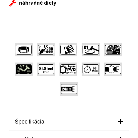
náhradné diely
,
,
,
,
,
,
,
,
,
,
Špecifikácia
puzdro:- priemer:
47,30 mm