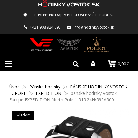
OFICIALNY PREDAJCA PRE SLOVENSKÚ REPUBLIKU
+421 908 924 093
info@hodinkyvostok.sk
0,00€
Úvod
Pánske hodinky
PÁNSKE HODINIKY VOSTOK
EUROPE
EXPEDITION
pánske hodinky Vostok-
Europe EXPEDITION North Pole-1 515.24H/595A500
Skladom