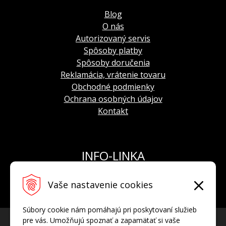
Blog
O nás
Autorizovaný servis
Spôsoby platby
Spôsoby doručenia
Reklamácia, vrátenie tovaru
Obchodné podmienky
Ochrana osobných údajov
Kontakt
INFO-LINKA
Tel.: +421 908 924 093
Vaše nastavenie cookies
E-mail:
info@hodinkyvostok.sk
Súbory cookie nám pomáhajú pri poskytovaní služieb
pre vás. Umožňujú spoznať a zapamätať si vaše