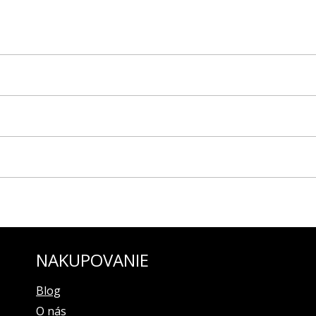
ubovaní)
rstvou SuperLuminova
NAKUPOVANIE
ovka, šraubovacia korunka
ka s pečiatkou oficiálneho dovozcu pre Slovensko
Blog
 a bočná sekundová ručička v polohe 3 hod.)
O nás