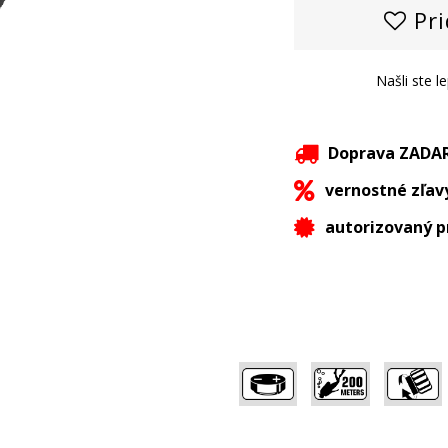
Pri
Našli ste l
Doprava ZAD
vernostné zľav
autorizovaný p
,
,