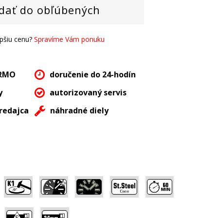
dať do obľúbených
epšiu cenu?
Spravíme Vám ponuku
ARMO
doručenie do 24-hodín
y
autorizovaný servis
redajca
náhradné diely
,
,
,
,
,
,
,