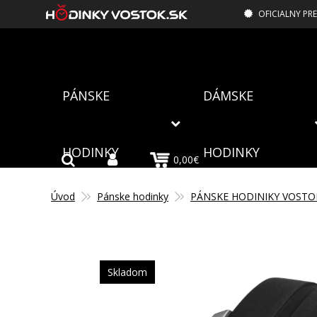
OFICIALNY PR
PÁNSKE
DÁMSKE
HODINKY
HODINKY
0,00€
Úvod
Pánske hodinky
PÁNSKE HODINIKY VOSTO
Skladom