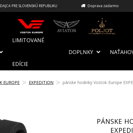
EDAJCA PRE SLOVENSKÚ REPUBLIKU
Doprava zadarmo
LIMITOVANÉ
DOPLNKY
NAŤAHO
EDÍCIE
K EUROPE
EXPEDITION
pánske hodinky Vostok-Europe EXP
PÁNSKE H
EXPED