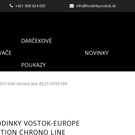
+421 908 924 093
info@hodinkyvostok.sk
DARČEKOVÉ
VAČE
NOVINKY
POUKAZY
EDITION chrono line 6S21/5955199
ODINKY VOSTOK-EUROPE
ITION CHRONO LINE