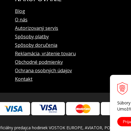
ručička
Blog
O nás
Autorizovaný servis
Spôsoby platby
Spôsoby doručenia
Reklamácia, vrátenie tovaru
Obchodné podmienky
Ochrana osobných údajov
Kontakt
Súbory
Umožňu
Prija
iálny predajca hodiniek VOSTOK EUROPE, AVIATOR, POLJOT INTERN