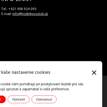
Tel.: +421 908 924 093
E-mail:
info@hodinkyvostok.sk
Vaše nastavenie cookies
 cookie nám pomáhajú pri poskytovaní služieb pre vás.
jú spoznať a zapamätať si vaše preferencie.
Nastaviť
ť
Odmietnuť
ATIONAL • all rights reserved