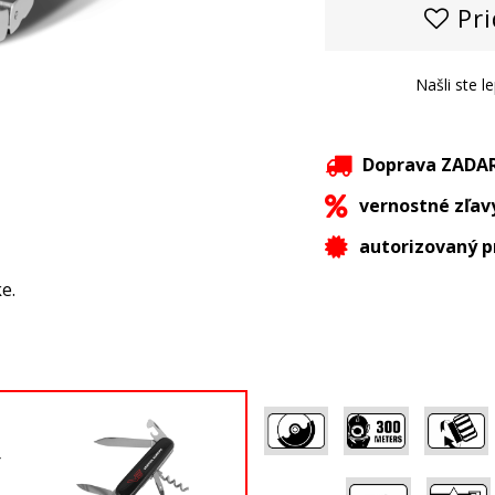
Pri
Našli ste l
Doprava ZAD
vernostné zľav
autorizovaný p
e.
,
,
Ý
,