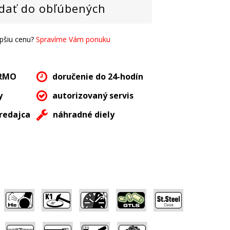
dať do obľúbených
epšiu cenu?
Spravíme Vám ponuku
ARMO
doručenie do 24-hodín
y
autorizovaný servis
redajca
náhradné diely
,
,
,
,
,
,
,
,
,
,