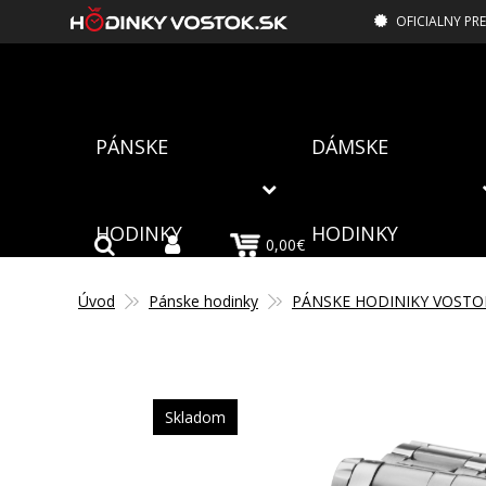
OFICIALNY PR
PÁNSKE
DÁMSKE
HODINKY
HODINKY
0,00€
Úvod
Pánske hodinky
PÁNSKE HODINIKY VOSTO
Skladom