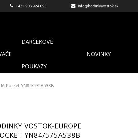
+421 908 924 093
info@hodinkyvostok.sk
DARČEKOVÉ
VAČE
NOVINKY
POUKAZY
GIA Rocket YN84/575A538B
ODINKY VOSTOK-EUROPE
ROCKET YN84/575A538B