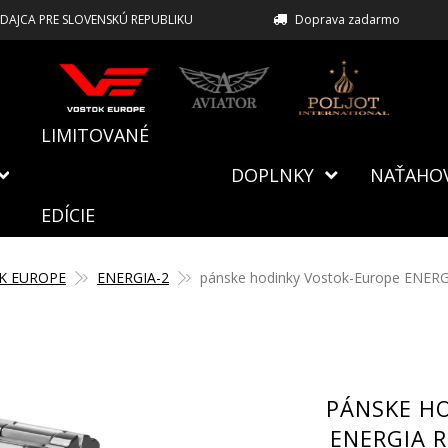
EDAJCA PRE SLOVENSKÚ REPUBLIKU
Doprava zadarmo
LIMITOVANÉ
DOPLNKY
NAŤAHO
EDÍCIE
K EUROPE
ENERGIA-2
pánske hodinky Vostok-Europe ENER
PÁNSKE H
ENERGIA 