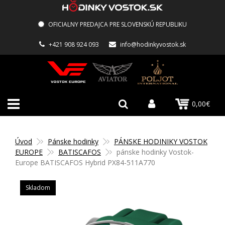
OFICIALNY PREDAJCA PRE SLOVENSKÚ REPUBLIKU
+421 908 924 093
info@hodinkyvostok.sk
0,00€
Úvod
Pánske hodinky
PÁNSKE HODINIKY VOSTOK
EUROPE
BATISCAFOS
pánske hodinky Vostok-
Europe BATISCAFOS Hybrid PX84-511A770
Skladom