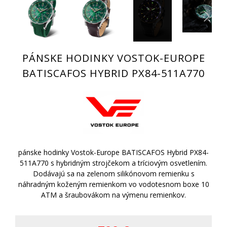
PÁNSKE HODINKY VOSTOK-EUROPE
BATISCAFOS HYBRID PX84-511A770
pánske hodinky Vostok-Europe BATISCAFOS Hybrid PX84-
511A770 s hybridným strojčekom a tríciovým osvetlením.
Dodávajú sa na zelenom silikónovom remienku s
náhradným koženým remienkom vo vodotesnom boxe 10
ATM a šraubovákom na výmenu remienkov.