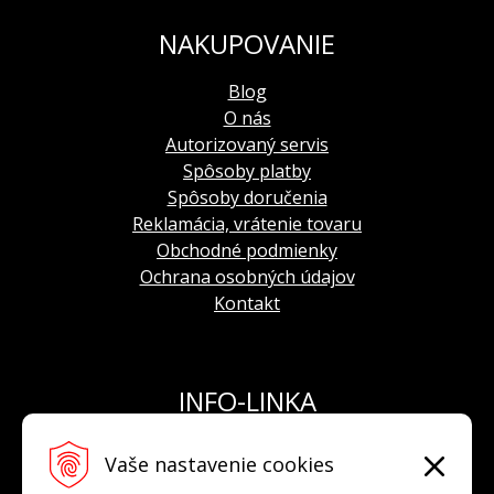
korunka
balenie:
vodotesný box 10 ATM s náhradným
NAKUPOVANIE
koženým remienkom, šraubovákom, záručnou
knižkou s pečiatkou oficiálneho dovozcu pre
Blog
Slovensko a dokladom o skúške vodotesnosti od
O nás
výrobcu
Autorizovaný servis
limitovaná edícia
: 3000 kusov
Spôsoby platby
Spôsoby doručenia
Reklamácia, vrátenie tovaru
Obchodné podmienky
Ochrana osobných údajov
Kontakt
INFO-LINKA
Tel.: +421 908 924 093
Vaše nastavenie cookies
E-mail:
info@hodinkyvostok.sk