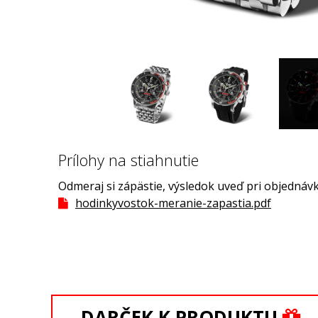
Prílohy na stiahnutie
Odmeraj si zápästie, výsledok uveď pri objednávk
hodinkyvostok-meranie-zapastia.pdf
DARČEK K PRODUKTU