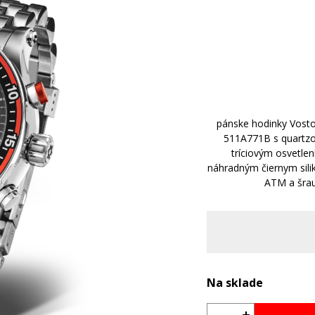
pánske hodinky Vost
511A771B s quartzo
tríciovým osvetl
náhradným čiernym si
ATM a šra
Na sklade
+