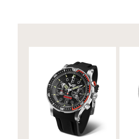
funkcie:
ručičky
: konce centrálnych ručičiek a malé bočné ru
farba ciferníka
: čierna
indikácia času
(centrálna hodinová, minútová ručička
osvetlenie ciferníka
: trícium (16 tríciových kapsú
60-minútový chronograf
(centrálna sekundová ručič
funkcie
: hodiny, minúty, sekundy, dátumovka, 60 m
kalendár
: jednoduchý s rýchlym nastavením (dni v mes
balenie:
vodotesný box 10 ATM s náhradným silikó
vodotesnosti od výrobcu
limitovaná edícia
: 3000 kusov