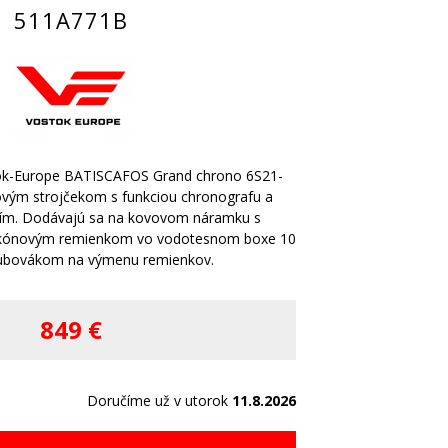
511A771B
ok-Europe BATISCAFOS Grand chrono 6S21-
vým strojčekom s funkciou chronografu a
ením. Dodávajú sa na kovovom náramku s
likónovým remienkom vo vodotesnom boxe 10
ubovákom na výmenu remienkov.
849 €
Doručíme už v utorok
11.8.2026