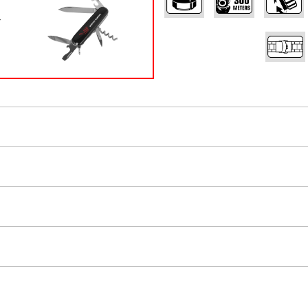
Ý
0 minút - luneta je otočná jedným smerom (proti pohybu hodinových ru
áhradný čierny
silikonový remienok
aubovaní)
u