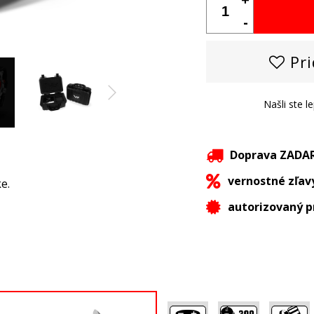
-
Pri
Našli ste l
Doprava ZAD
vernostné zľav
e.
autorizovaný p
,
,