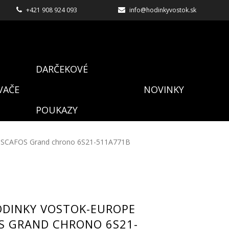
+421 908 924 093
info@hodinkyvostok.sk
DARČEKOVÉ
VAČE
NOVINKY
POUKAZY
TISCAFOS Grand chrono 6S21-511A771B
ODINKY VOSTOK-EUROPE
S GRAND CHRONO 6S21-