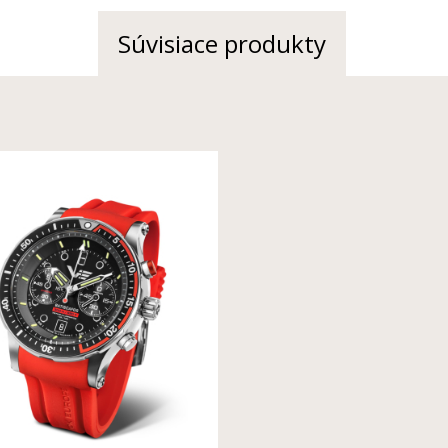
čičky sú pokryté luminiscenčnou vrstvou bielej farby
Súvisiace produkty
 a bočná sekundová ručička v polohe 3 hod.)
l švajčiarskej výroby: 13 ks na indexoch, 2 ks na hodinovej a 1 ks na 
ka chronografu a bočná minútová ručička chronografu v polohe 9 hod.
inútový chronograf, tichý timer, šraubovacia korunka
iaci)
novým remienkom, šraubovákom, záručnou knižkou s pečiatkou ofic