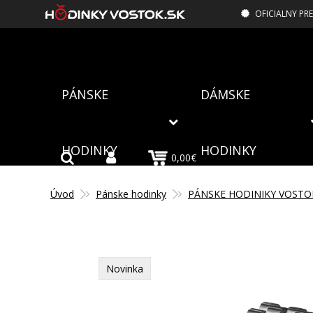
OFICIALNY PR
PÁNSKE
DÁMSKE
HODINKY
HODINKY
0,00€
Úvod
Pánske hodinky
PÁNSKE HODINIKY VOSTO
Novinka