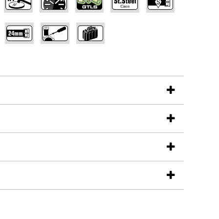
,
,
,
čičiek)