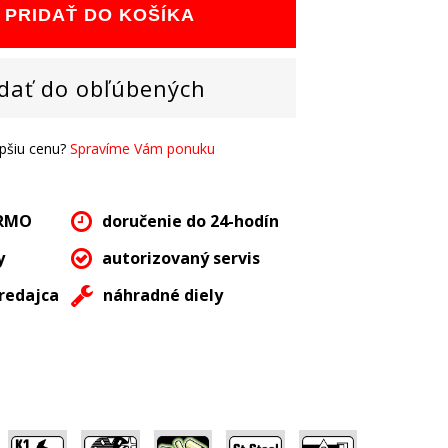
PRIDAŤ DO KOŠÍKA
dať do obľúbených
epšiu cenu?
Spravíme Vám ponuku
ARMO
doručenie do 24-hodín
y
autorizovaný servis
redajca
náhradné diely
,
,
,
,
,
,