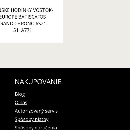
NSKE HODINKY VOSTOK-
EUROPE BATISCAFOS
RAND CHRONO 6S21-
511A771
NAKUPOVANIE
Blog
O nás
Autorizovaný servis
Spôsoby platby
Spôsoby doručenia