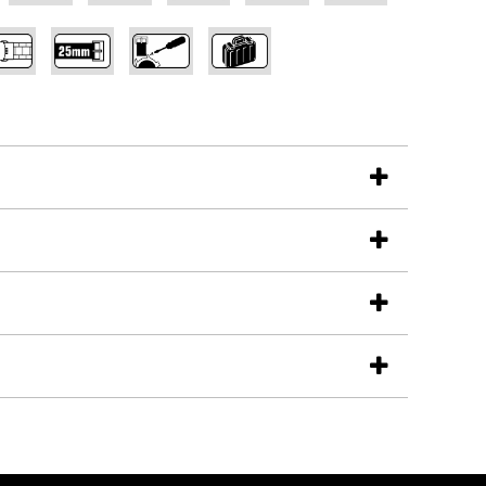
,
,
,
iatkou oficiálneho dovozcu pre Slovensko a dokladom