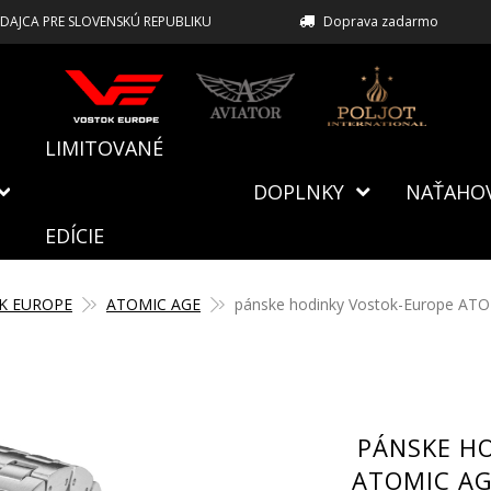
EDAJCA PRE SLOVENSKÚ REPUBLIKU
Doprava zadarmo
LIMITOVANÉ
DOPLNKY
NAŤAHO
EDÍCIE
K EUROPE
ATOMIC AGE
pánske hodinky Vostok-Europe ATO
PÁNSKE H
ATOMIC AG