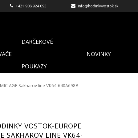
+421 908 924 093
info@hodinkyvostok.sk
DARČEKOVÉ
VAČE
NOVINKY
POUKAZY
MIC AGE Sakharov line VK64-640A698B
ODINKY VOSTOK-EUROPE
E SAKHAROV LINE VK64-