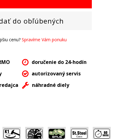
dať do obľúbených
epšiu cenu?
Spravíme Vám ponuku
ARMO
doručenie do 24-hodín
y
autorizovaný servis
redajca
náhradné diely
,
,
,
,
,
,