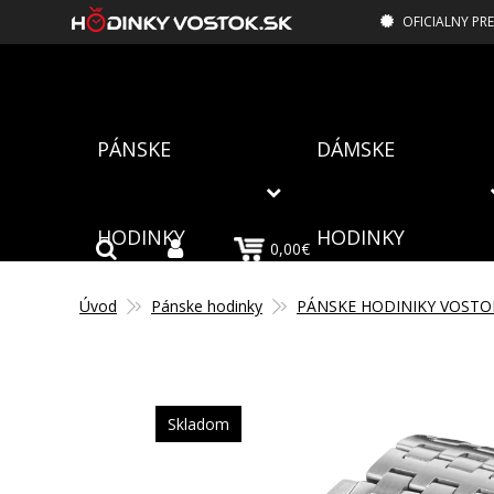
OFICIALNY PR
PÁNSKE
DÁMSKE
HODINKY
HODINKY
0,00€
Úvod
Pánske hodinky
PÁNSKE HODINIKY VOSTO
Skladom