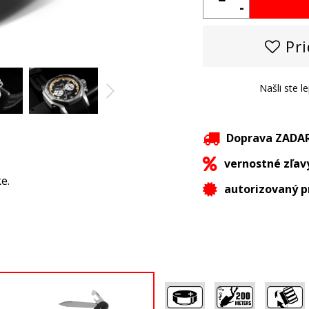
-
Pri
Našli ste l
Doprava ZAD
vernostné zľav
e.
autorizovaný p
,
,