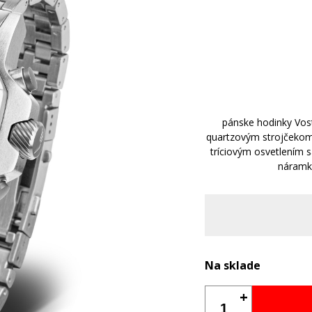
pánske hodinky Vo
quartzovým strojčekom 
tríciovým osvetlením
náramk
Na sklade
+