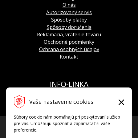
O nás
Autorizovaný servis
Spôsoby platby
Spôsoby doručenia
Reklamácia, vrátenie tovaru
Obchodné podmienky
Ochrana osobných údajov
Kontakt
INFO-LINKA
Tel.: +421 908 924 093
Vaše nastavenie cookies
E-mail:
info@hodinkyvostok.sk
Súbory cookie nám pomáhajú pri poskytovaní služieb
pre vás. Umožňujú spoznať a zapamätať si vaše
preferencie.