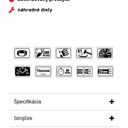
náhradné diely
,
,
,
,
,
,
,
,
,
Špecifikácia
puzdro:- priemer:
47,00 mm
Strojček
- výška:
15,40 mm
- materiál:
titanium