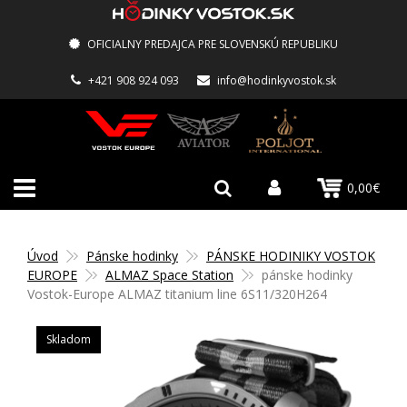
OFICIALNY PREDAJCA PRE SLOVENSKÚ REPUBLIKU
+421 908 924 093
info@hodinkyvostok.sk
0,00€
Úvod
Pánske hodinky
PÁNSKE HODINIKY VOSTOK
EUROPE
ALMAZ Space Station
pánske hodinky
Vostok-Europe ALMAZ titanium line 6S11/320H264
Skladom