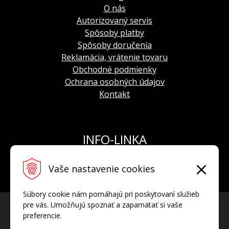
O nás
Autorizovaný servis
Spôsoby platby
Spôsoby doručenia
Reklamácia, vrátenie tovaru
Obchodné podmienky
Ochrana osobných údajov
Kontakt
INFO-LINKA
Tel.: +421 908 924 093
Vaše nastavenie cookies
E-mail:
info@hodinkyvostok.sk
Súbory cookie nám pomáhajú pri poskytovaní služieb
pre vás. Umožňujú spoznať a zapamätať si vaše
preferencie.