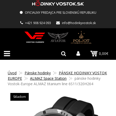
OFICIALNY PREDAJCA PRE SLOVENSKÚ REPUBLIKU
+421 908 924 093
info@hodinkyvostok.sk
0,00€
Úvod
Pánske hodinky
PÁNSKE HODINIKY VOSTOK
EUROPE
ALMAZ Space Station
pánske hodinky
Vostok-Europe ALMAZ titanium line 6S11/320H264
Skladom