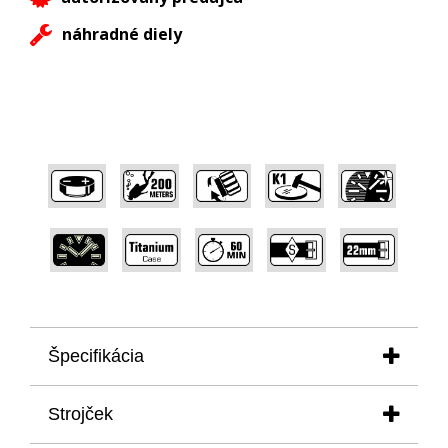
náhradné diely
,
,
,
,
,
,
,
,
,
Špecifikácia
puzdro:- priemer:
47,00 mm
Strojček
- výška:
15,40 mm
- materiál:
titanium